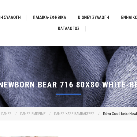
ΚΗ ΣΥΛΛΟΓΗ
ΠΑΙΔΙΚΑ-ΕΦΗΒΙΚΑ
DISNEY ΣΥΛΛΟΓΗ
ΕΝΗΛΙΚ
ΚΑΤΆΛΟΓΟΣ
NEWBORN BEAR 716 80X80 WHITE-B
ΠΑΝΕΣ
/
ΠΑΝΕΣ ΕΜΠΡΙΜΕ
/
ΠΑΝΕΣ ΧΑΣΕ ΒΑΜΒΑΚΕΡΕΣ
/
Πάνα Χασέ bebe Newbo