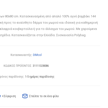
εων 80x80 cm. Κατασκευασμένη από απαλό 100% αγνό βαμβάκι 144
ική προς το ευαίσθητο δέρμα του μωρού και ιδανική για καθημερινή
 ελαφριά κουβερτούλα ή για το άλλαγμα του μωρού. Με χαρούμενα
σχέδια. Κατασκευάζεται στην Ελλάδα. Συσκευασία Polybag.
Κατασκευαστής:
DIMcol
ΚΩΔΙΚΟΣ ΠΡΟΪΟΝΤΟΣ:
31111328086
ρόνος παράδοσης:
1-5 ημέρες παράδοσης
+Σύγκριση
Στείλτε το σε ένα φίλο