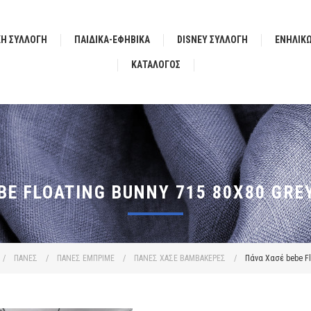
ΚΗ ΣΥΛΛΟΓΗ
ΠΑΙΔΙΚΑ-ΕΦΗΒΙΚΑ
DISNEY ΣΥΛΛΟΓΗ
ΕΝΗΛΙΚ
ΚΑΤΆΛΟΓΟΣ
BE FLOATING BUNNY 715 80X80 GRE
/
ΠΑΝΕΣ
/
ΠΑΝΕΣ ΕΜΠΡΙΜΕ
/
ΠΑΝΕΣ ΧΑΣΕ ΒΑΜΒΑΚΕΡΕΣ
/
Πάνα Χασέ bebe Fl