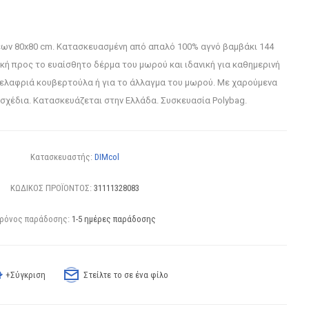
εων 80x80 cm. Κατασκευασμένη από απαλό 100% αγνό βαμβάκι 144
ική προς το ευαίσθητο δέρμα του μωρού και ιδανική για καθημερινή
 ελαφριά κουβερτούλα ή για το άλλαγμα του μωρού. Με χαρούμενα
σχέδια. Κατασκευάζεται στην Ελλάδα. Συσκευασία Polybag.
Κατασκευαστής:
DIMcol
ΚΩΔΙΚΟΣ ΠΡΟΪΟΝΤΟΣ:
31111328083
ρόνος παράδοσης:
1-5 ημέρες παράδοσης
+Σύγκριση
Στείλτε το σε ένα φίλο