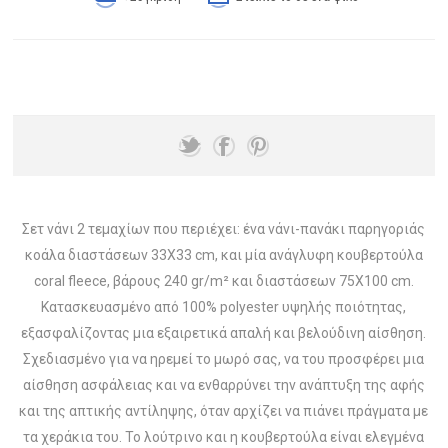
Σετ νάνι 2 τεμαχίων που περιέχει: ένα νάνι-πανάκι παρηγοριάς
κοάλα διαστάσεων 33X33 cm, και μία ανάγλυφη κουβερτούλα
coral fleece, βάρους 240 gr/m² και διαστάσεων 75X100 cm.
Κατασκευασμένο από 100% polyester υψηλής ποιότητας,
εξασφαλίζοντας μια εξαιρετικά απαλή και βελούδινη αίσθηση.
Σχεδιασμένο για να ηρεμεί το μωρό σας, να του προσφέρει μια
αίσθηση ασφάλειας και να ενθαρρύνει την ανάπτυξη της αφής
και της απτικής αντίληψης, όταν αρχίζει να πιάνει πράγματα με
τα χεράκια του. Το λούτρινο και η κουβερτούλα είναι ελεγμένα