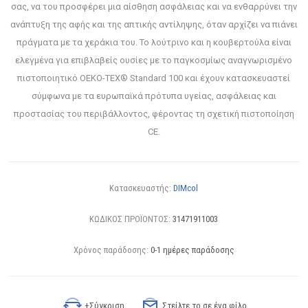
σας, να του προσφέρει μια αίσθηση ασφάλειας και να ενθαρρύνει την
ανάπτυξη της αφής και της απτικής αντίληψης, όταν αρχίζει να πιάνει
πράγματα με τα χεράκια του. Το λούτρινο και η κουβερτούλα είναι
ελεγμένα για επιβλαβείς ουσίες με το παγκοσμίως αναγνωρισμένο
πιστοποιητικό OEKO-TEX® Standard 100 και έχουν κατασκευαστεί
σύμφωνα με τα ευρωπαϊκά πρότυπα υγείας, ασφάλειας και
προστασίας του περιβάλλοντος, φέροντας τη σχετική πιστοποίηση
CE.
Κατασκευαστής:
DIMcol
ΚΩΔΙΚΟΣ ΠΡΟΪΟΝΤΟΣ:
31471911003
Χρόνος παράδοσης:
0-1 ημέρες παράδοσης
+Σύγκριση
Στείλτε το σε ένα φίλο