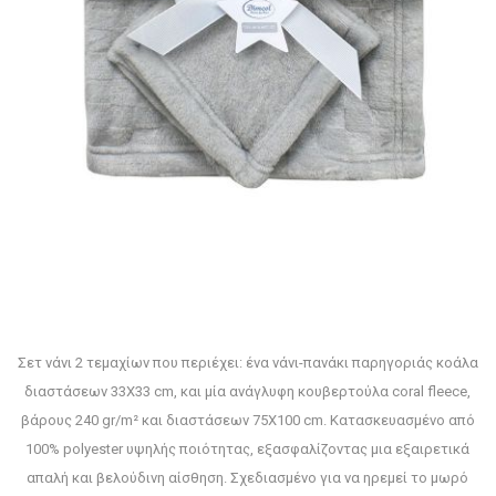
Σετ νάνι 2 τεμαχίων που περιέχει: ένα νάνι-πανάκι παρηγοριάς κοάλα
διαστάσεων 33X33 cm, και μία ανάγλυφη κουβερτούλα coral fleece,
βάρους 240 gr/m² και διαστάσεων 75X100 cm. Κατασκευασμένο από
100% polyester υψηλής ποιότητας, εξασφαλίζοντας μια εξαιρετικά
απαλή και βελούδινη αίσθηση. Σχεδιασμένο για να ηρεμεί το μωρό