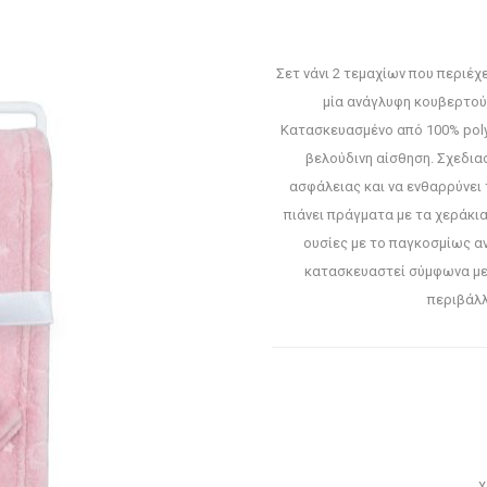
Σετ νάνι 2 τεμαχίων που περιέχ
μία ανάγλυφη κουβερτούλ
Κατασκευασμένο από 100% poly
βελούδινη αίσθηση. Σχεδιασ
ασφάλειας και να ενθαρρύνει 
πιάνει πράγματα με τα χεράκια
ουσίες με το παγκοσμίως α
κατασκευαστεί σύμφωνα με
περιβάλλ
Χ