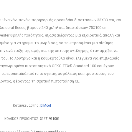
ει: ένα νάνι-πανάκι παρηγοριάς αρκουδάκι διαστάσεων 33X33 cm, και
α coral fleece, βάρους 240 gr/m² και διαστάσεων 75X100 cm.
ester υψηλής ποιότητας, εξασφαλίζοντας μια εξαιρετικά απαλή και
μένο για να ηρεμεί το μωρό σας, να του προσφέρει μια αίσθηση
την ανάπτυξη της αφής και της απτικής αντίληψης, όταν αρχίζει να
 του. Το λούτρινο και η κουβερτούλα είναι ελεγμένα για επιβλαβείς
ναγνωρισμένο πιστοποιητικό OEKO-TEX® Standard 100 και έχουν
 τα ευρωπαϊκά πρότυπα υγείας, ασφάλειας και προστασίας του
οντος, φέροντας τη σχετική πιστοποίηση CE.
Κατασκευαστής:
DIMcol
ΚΩΔΙΚΟΣ ΠΡΟΪΟΝΤΟΣ:
31471911001
ρόνος παράδοσης:
0-1 ημέρες παράδοσης