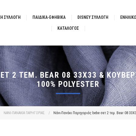
ΚΗ ΣΥΛΛΟΓΗ
ΠΑΙΔΙΚΑ-ΕΦΗΒΙΚΑ
DISNEY ΣΥΛΛΟΓΗ
ΕΝΗΛΙΚ
ΚΑΤΆΛΟΓΟΣ
ΕΤ 2 ΤΕΜ. BEAR 08 33X33 & ΚΟΥΒΈΡ
100% POLYESTER
ΝΑΝΙ-ΠΑΝΑΚΙΑ ΠΑΡΗΓΟΡΙΑΣ
/
Νάνι-Πανάκι Παρηγοριάς bebe σετ 2 τεμ. Bear 08 33X3