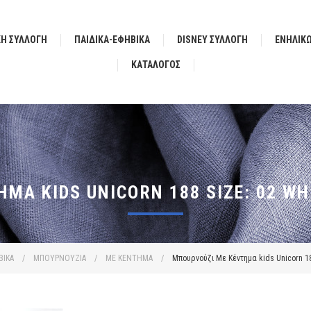
ΚΗ ΣΥΛΛΟΓΗ
ΠΑΙΔΙΚΑ-ΕΦΗΒΙΚΑ
DISNEY ΣΥΛΛΟΓΗ
ΕΝΗΛΙΚ
ΚΑΤΆΛΟΓΟΣ
ΜΑ KIDS UNICORN 188 SIZE: 02 WH
ΒΙΚΑ
/
ΜΠΟΥΡΝΟΥΖΙΑ
/
ΜΕ ΚΕΝΤΗΜΑ
/
Μπουρνούζι Με Κέντημα kids Unicorn 188