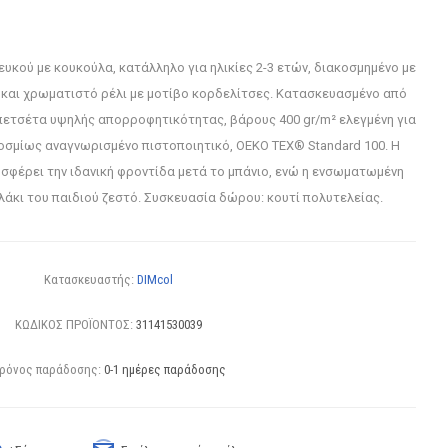
υκού με κουκούλα, κατάλληλο για ηλικίες 2-3 ετών, διακοσμημένο με
και χρωματιστό ρέλι με μοτίβο κορδελίτσες. Κατασκευασμένο από
ετσέτα υψηλής απορροφητικότητας, βάρους 400 gr/m² ελεγμένη για
κοσμίως αναγνωρισμένο πιστοποιητικό, OEKO TEX® Standard 100. Η
σφέρει την ιδανική φροντίδα μετά το μπάνιο, ενώ η ενσωματωμένη
άκι του παιδιού ζεστό. Συσκευασία δώρου: κουτί πολυτελείας.
Κατασκευαστής:
DIMcol
ΚΩΔΙΚΟΣ ΠΡΟΪΟΝΤΟΣ:
31141530039
ρόνος παράδοσης:
0-1 ημέρες παράδοσης