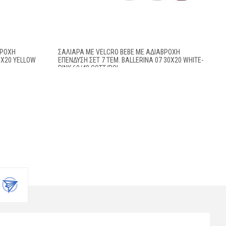
ΒΡΟΧΗ
ΣΑΛΙΆΡΑ ΜΕ VELCRO BEBE ΜΕ ΑΔΙΆΒΡΟΧΗ
0X20 YELLOW
ΕΠΈΝΔΥΣΗ ΣΕΤ 7 ΤΕΜ. BALLERINA 07 30X20 WHITE-
PINK 60/40 COTT/POL