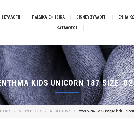
ΚΗ ΣΥΛΛΟΓΗ
ΠΑΙΔΙΚΑ-ΕΦΗΒΙΚΑ
DISNEY ΣΥΛΛΟΓΗ
ΕΝΗΛΙΚ
ΚΑΤΆΛΟΓΟΣ
ΝΤΗΜΑ KIDS UNICORN 187 SIZE: 02
ΕΦΗΒΙΚΑ
/
ΜΠΟΥΡΝΟΥΖΙΑ
/
ΜΕ ΚΕΝΤΗΜΑ
/
Μπουρνούζι Με Κέντημα kids Unicorn 