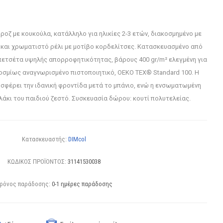
οζ με κουκούλα, κατάλληλο για ηλικίες 2-3 ετών, διακοσμημένο με
και χρωματιστό ρέλι με μοτίβο κορδελίτσες. Κατασκευασμένο από
ετσέτα υψηλής απορροφητικότητας, βάρους 400 gr/m² ελεγμένη για
κοσμίως αναγνωρισμένο πιστοποιητικό, OEKO TEX® Standard 100. Η
σφέρει την ιδανική φροντίδα μετά το μπάνιο, ενώ η ενσωματωμένη
άκι του παιδιού ζεστό. Συσκευασία δώρου: κουτί πολυτελείας.
Κατασκευαστής:
DIMcol
ΚΩΔΙΚΟΣ ΠΡΟΪΟΝΤΟΣ:
31141530038
ρόνος παράδοσης:
0-1 ημέρες παράδοσης