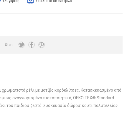
+Σύγκριση
Στείλτε το σε ένα φίλο
Share:
ι χρωματιστό ρέλι με μοτίβο κορδελίτσες. Κατασκευασμένο από
οσμίως αναγνωρισμένο πιστοποιητικό, OEKO TEX® Standard
κι του παιδιού ζεστό. Συσκευασία δώρου: κουτί πολυτελείας.