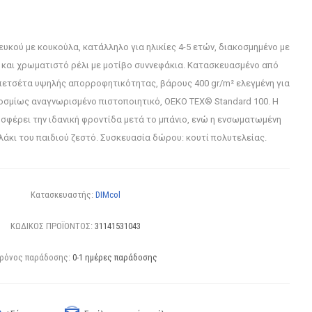
υκού με κουκούλα, κατάλληλο για ηλικίες 4-5 ετών, διακοσμημένο με
και χρωματιστό ρέλι με μοτίβο συννεφάκια. Κατασκευασμένο από
ετσέτα υψηλής απορροφητικότητας, βάρους 400 gr/m² ελεγμένη για
κοσμίως αναγνωρισμένο πιστοποιητικό, OEKO TEX® Standard 100. Η
σφέρει την ιδανική φροντίδα μετά το μπάνιο, ενώ η ενσωματωμένη
άκι του παιδιού ζεστό. Συσκευασία δώρου: κουτί πολυτελείας.
Κατασκευαστής:
DIMcol
ΚΩΔΙΚΟΣ ΠΡΟΪΟΝΤΟΣ:
31141531043
ρόνος παράδοσης:
0-1 ημέρες παράδοσης