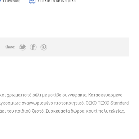
+Σύγκριση
Στείλτε το σε ένα φίλο
Share:
 και χρωματιστό ρέλι με μοτίβο συννεφάκια. Κατασκευασμένο
παγκοσμίως αναγνωρισμένο πιστοποιητικό, OEKO TEX® Standard
κι του παιδιού ζεστό. Συσκευασία δώρου: κουτί πολυτελείας.