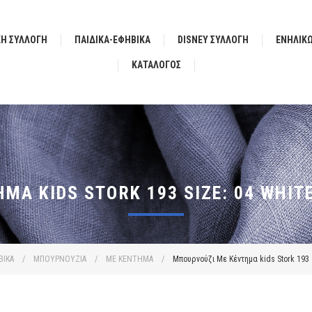
ΚΗ ΣΥΛΛΟΓΗ
ΠΑΙΔΙΚΑ-ΕΦΗΒΙΚΑ
DISNEY ΣΥΛΛΟΓΗ
ΕΝΗΛΙΚ
ΚΑΤΆΛΟΓΟΣ
ΜΑ KIDS STORK 193 SIZE: 04 WHIT
ΒΙΚΑ
/
ΜΠΟΥΡΝΟΥΖΙΑ
/
ΜΕ ΚΕΝΤΗΜΑ
/
Μπουρνούζι Με Κέντημα kids Stork 193 S