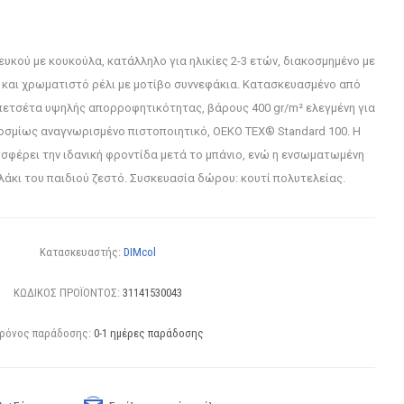
υκού με κουκούλα, κατάλληλο για ηλικίες 2-3 ετών, διακοσμημένο με
και χρωματιστό ρέλι με μοτίβο συννεφάκια. Κατασκευασμένο από
ετσέτα υψηλής απορροφητικότητας, βάρους 400 gr/m² ελεγμένη για
κοσμίως αναγνωρισμένο πιστοποιητικό, OEKO TEX® Standard 100. Η
σφέρει την ιδανική φροντίδα μετά το μπάνιο, ενώ η ενσωματωμένη
άκι του παιδιού ζεστό. Συσκευασία δώρου: κουτί πολυτελείας.
Κατασκευαστής:
DIMcol
ΚΩΔΙΚΟΣ ΠΡΟΪΟΝΤΟΣ:
31141530043
ρόνος παράδοσης:
0-1 ημέρες παράδοσης