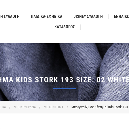
ΚΗ ΣΥΛΛΟΓΗ
ΠΑΙΔΙΚΑ-ΕΦΗΒΙΚΑ
DISNEY ΣΥΛΛΟΓΗ
ΕΝΗΛΙΚ
ΚΑΤΆΛΟΓΟΣ
ΜΑ KIDS STORK 193 SIZE: 02 WHIT
ΒΙΚΑ
/
ΜΠΟΥΡΝΟΥΖΙΑ
/
ΜΕ ΚΕΝΤΗΜΑ
/
Μπουρνούζι Με Κέντημα kids Stork 193 S