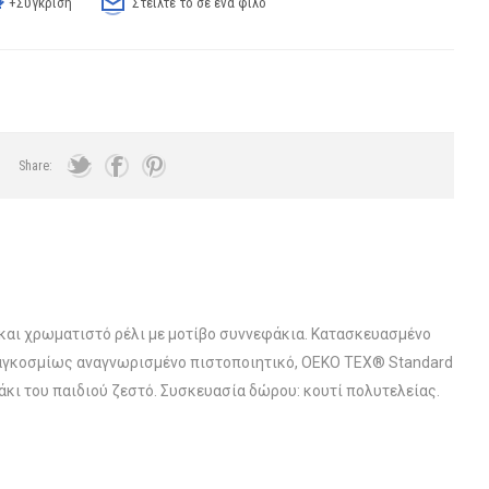
+Σύγκριση
Στείλτε το σε ένα φίλο
Share:
 και χρωματιστό ρέλι με μοτίβο συννεφάκια. Κατασκευασμένο
παγκοσμίως αναγνωρισμένο πιστοποιητικό, OEKO TEX® Standard
κι του παιδιού ζεστό. Συσκευασία δώρου: κουτί πολυτελείας.