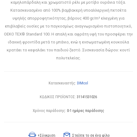
καμηλοπάρδαλη και χρωματιστό ρέλι με μοτίβο ουράνια τόξα.
Κατασκευασμένο από 100% βαμβακερή υποαλλεργική πετσέτα
υψηλής απορροφητικότητας, βάρους 400 gr/m² ελεγμένη για
επιβλαβείς ουσίες με το παγκοσμίως αναγνωρισμένο πιστοποιητικό,
OEKO TEX® Standard 100. Η απαλή και αφράτη υφή του προσφέρει την
ιδανική φροντίδα μετά το μπάνιο, ενώ η ενσωματωμένη κουκούλα
κρατάει το κεφαλάκι του παιδιού ζεστό. Συσκευασία δώρου: κουτί
πολυτελείας.
Κατασκευαστής:
DIMcol
ΚΩΔΙΚΟΣ ΠΡΟΪΟΝΤΟΣ:
31141531026
Χρόνος παράδοσης:
0-1 ημέρες παράδοσης
+Σύγκριση
Στείλτε το σε ένα φίλο