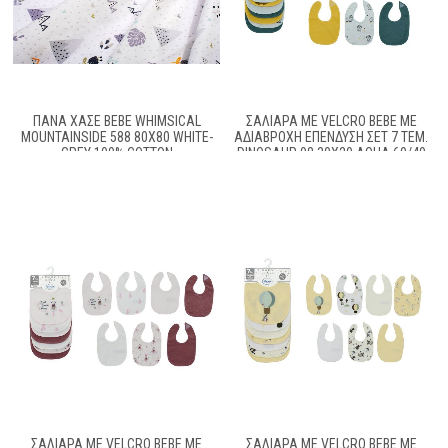
ΠΆΝΑ ΧΑΣΈ BEBE WHIMSICAL
ΣΑΛΙΆΡΑ ΜΕ VELCRO BEBE ΜΕ
MOUNTAINSIDE 588 80X80 WHITE-
ΑΔΙΆΒΡΟΧΗ ΕΠΈΝΔΥΣΗ ΣΕΤ 7 ΤΕΜ.
GREY 100% COTTON
DINOSAUR 08 30X20 AQUA 60/40
COTT/POL
ΣΑΛΙΆΡΑ ΜΕ VELCRO BEBE ΜΕ
ΣΑΛΙΆΡΑ ΜΕ VELCRO BEBE ΜΕ