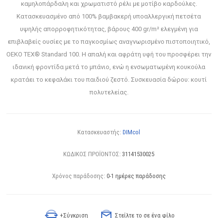
καμηλοπάρδαλη και χρωματιστό ρέλι με μοτίβο καρδούλες.
Κατασκευασμένο από 100% βαμβακερή υποαλλεργική πετσέτα
υψηλής απορροφητικότητας, βάρους 400 gr/m² ελεγμένη για
επιβλαβείς ουσίες με το παγκοσμίως αναγνωρισμένο πιστοποιητικό,
OEKO TEX® Standard 100. Η απαλή και αφράτη υφή του προσφέρει την
ιδανική φροντίδα μετά το μπάνιο, ενώ η ενσωματωμένη κουκούλα
κρατάει το κεφαλάκι του παιδιού ζεστό. Συσκευασία δώρου: κουτί
πολυτελείας.
Κατασκευαστής:
DIMcol
ΚΩΔΙΚΟΣ ΠΡΟΪΟΝΤΟΣ:
31141530025
Χρόνος παράδοσης:
0-1 ημέρες παράδοσης
+Σύγκριση
Στείλτε το σε ένα φίλο