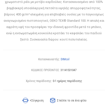
χρωματιστό ρέλι με μοτίβο καρδούλες. Κατασκευασμένο από 100%
βαμβακερή υποαλλεργική πετσέτα υψηλής απορροφητικότητας,
βάρους 400 gr/m² ελεγμένη για επιβλαβείς ουσίες με το παγκοσμίως
αναγνωρισμένο πιστοποιητικό, OEKO TEX® Standard 100. Η απαλή και
αφράτη υφή του προσφέρει την ιδανική φροντίδα μετά το μπάνιο,
ενώ η ενσωματωμένη κουκούλα κρατάει το κεφαλάκι του παιδιού
ζεστό. Συσκευασία δώρου: κουτί πολυτελείας.
Κατασκευαστής:
DIMcol
ΚΩΔΙΚΟΣ ΠΡΟΪΟΝΤΟΣ:
31141531047
Χρόνος παράδοσης:
0-1 ημέρες παράδοσης
+Σύγκριση
Στείλτε το σε ένα φίλο