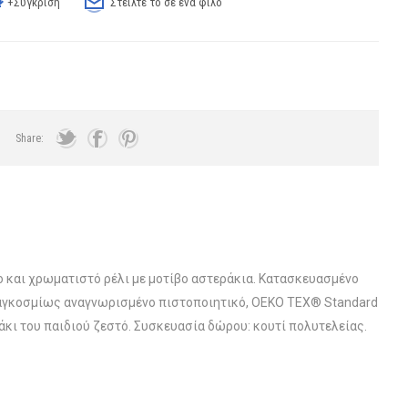
+Σύγκριση
Στείλτε το σε ένα φίλο
Share:
ο και χρωματιστό ρέλι με μοτίβο αστεράκια. Κατασκευασμένο
παγκοσμίως αναγνωρισμένο πιστοποιητικό, OEKO TEX® Standard
κι του παιδιού ζεστό. Συσκευασία δώρου: κουτί πολυτελείας.