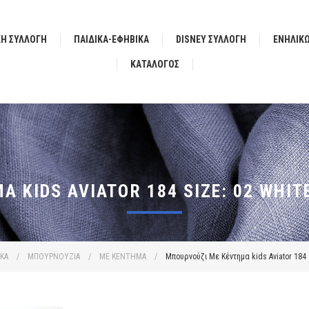
ΚΗ ΣΥΛΛΟΓΗ
ΠΑΙΔΙΚΑ-ΕΦΗΒΙΚΑ
DISNEY ΣΥΛΛΟΓΗ
ΕΝΗΛΙΚ
ΚΑΤΆΛΟΓΟΣ
 KIDS AVIATOR 184 SIZE: 02 WHIT
ΙΚΑ
/
ΜΠΟΥΡΝΟΥΖΙΑ
/
ΜΕ ΚΕΝΤΗΜΑ
/
Μπουρνούζι Με Κέντημα kids Aviator 184 S