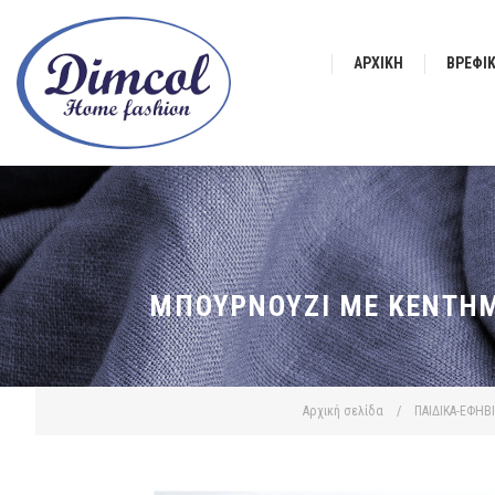
ΑΡΧΙΚΉ
ΒΡΕΦΙ
ΜΠΟΥΡΝΟΎΖΙ ΜΕ ΚΈΝΤΗΜΑ
Αρχική σελίδα
/
ΠΑΙΔΙΚΑ-ΕΦΗΒ