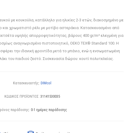
υκού με κουκούλα, κατάλληλο για ηλικίες 2-3 ετών, διακοσμημένο με
 και χρωματιστό ρέλι με μοτίβο αστεράκια. Κατασκευασμένο από
ετσέτα υψηλής απορροφητικότητας, βάρους 400 gr/m² ελεγμένη για
κοσμίως αναγνωρισμένο πιστοποιητικό, OEKO TEX® Standard 100. Η
σφέρει την ιδανική φροντίδα μετά το μπάνιο, ενώ η ενσωματωμένη
άκι του παιδιού ζεστό. Συσκευασία δώρου: κουτί πολυτελείας.
Κατασκευαστής:
DIMcol
ΚΩΔΙΚΟΣ ΠΡΟΪΟΝΤΟΣ:
31141530035
ρόνος παράδοσης:
0-1 ημέρες παράδοσης