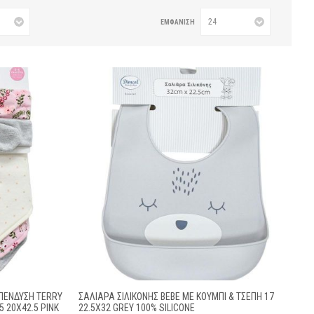
ΕΜΦΆΝΙΣΗ
ΠΈΝΔΥΣΗ TERRY
ΣΑΛΙΆΡΑ ΣΙΛΙΚΌΝΗΣ BEBE ΜΕ ΚΟΥΜΠΊ & ΤΣΈΠΗ 17
5 20X42.5 PINK
22.5X32 GREY 100% SILICONE