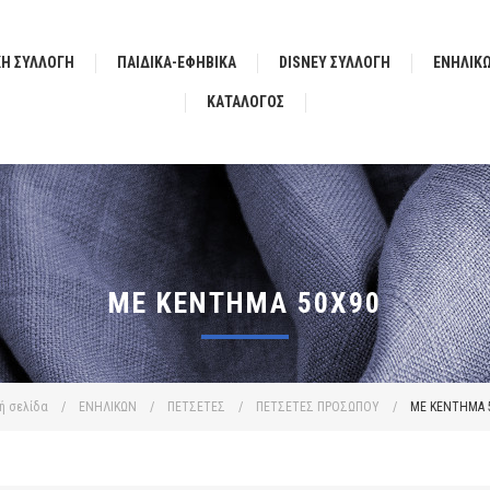
ΚΗ ΣΥΛΛΟΓΗ
ΠΑΙΔΙΚΑ-ΕΦΗΒΙΚΑ
DISNEY ΣΥΛΛΟΓΗ
ΕΝΗΛΙΚ
ΚΑΤΆΛΟΓΟΣ
ΜΕ ΚΕΝΤΗΜΑ 50X90
ή σελίδα
/
ΕΝΗΛΙΚΩΝ
/
ΠΕΤΣΕΤΕΣ
/
ΠΕΤΣΕΤΕΣ ΠΡΟΣΩΠΟΥ
/
ΜΕ ΚΕΝΤΗΜΑ 