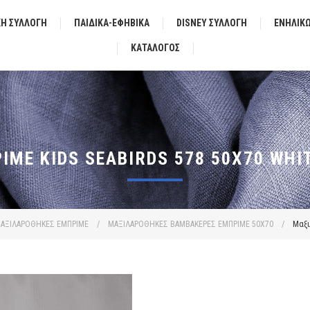
ΚΗ ΣΥΛΛΟΓΗ
ΠΑΙΔΙΚΑ-ΕΦΗΒΙΚΑ
DISNEY ΣΥΛΛΟΓΗ
ΕΝΗΛΙΚ
ΚΑΤΆΛΟΓΟΣ
ΜΈ KIDS SEABIRDS 578 50X70 WHI
ΑΞΙΛΑΡΟΘΗΚΕΣ ΕΜΠΡΙΜΕ
/
ΜΑΞΙΛΑΡΟΘΗΚΕΣ ΒΑΜΒΑΚΕΡΕΣ ΕΜΠΡΙΜΕ 50X70
/
Μαξι