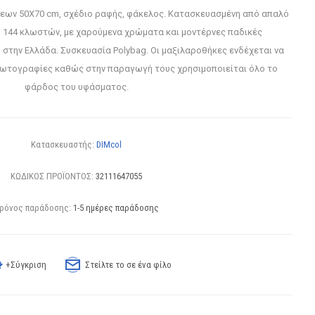
σεων 50Χ70 cm, σχέδιο ραφής, φάκελος. Κατασκευασμένη από απαλό
 144 κλωστών, με χαρούμενα χρώματα και μοντέρνες παδικές
στην Ελλάδα. Συσκευασία Polybag. Οι μαξιλαροθήκες ενδέχεται να
 φωτογραφίες καθώς στην παραγωγή τους χρησιμοποιείται όλο το
φάρδος του υφάσματος.
Κατασκευαστής:
DIMcol
ΚΩΔΙΚΟΣ ΠΡΟΪΟΝΤΟΣ:
32111647055
ρόνος παράδοσης:
1-5 ημέρες παράδοσης
+Σύγκριση
Στείλτε το σε ένα φίλο