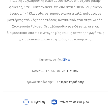
Παιδική μαξιλαροθήκη διαστάσεων 50Χ70 cm, σχέδιο ραφής
φάκελος, 1 τεμ. Κατασκευασμένη από απαλό 100% βαμβακερό
ύφασμα, 144 Κλωστών, σε χαρούμενα και απαλά χρώματα, με
μοντέρνες παδικές παραστάσεις. Κατασκευάζεται στην Ελλάδα.
Συσκευασία Polybag. Οι μαξιλαροθήκες ενδέχεται να είναι
διαφορετικές απο τις φωτογραφίες καθώς στην παραγωγή τους
χρησιμοποιείται όλο το φάρδος του υφάσματος.
Κατασκευαστής:
DIMcol
ΚΩΔΙΚΟΣ ΠΡΟΪΟΝΤΟΣ:
32111647042
Χρόνος παράδοσης:
1-5 ημέρες παράδοσης
+Σύγκριση
Στείλτε το σε ένα φίλο