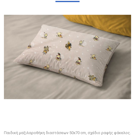
Παιδική μαξιλαροθήκη διαστάσεων 50x70 cm, σχέδιο ραφής φάκελος.