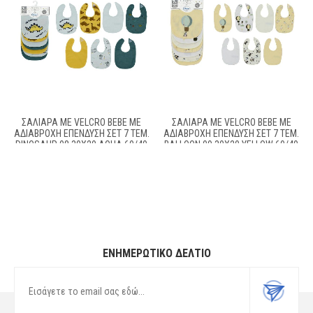
ΣΑΛΙΆΡΑ ΜΕ VELCRO BEBE ΜΕ
ΣΑΛΙΆΡΑ ΜΕ VELCRO BEBE ΜΕ
ΑΔΙΆΒΡΟΧΗ ΕΠΈΝΔΥΣΗ ΣΕΤ 7 ΤΕΜ.
ΑΔΙΆΒΡΟΧΗ ΕΠΈΝΔΥΣΗ ΣΕΤ 7 ΤΕΜ.
DINOSAUR 08 30X20 AQUA 60/40
BALLOON 09 30X20 YELLOW 60/40
COTT/POL
COTT/POL
ΕΝΗΜΕΡΩΤΙΚΌ ΔΕΛΤΊΟ