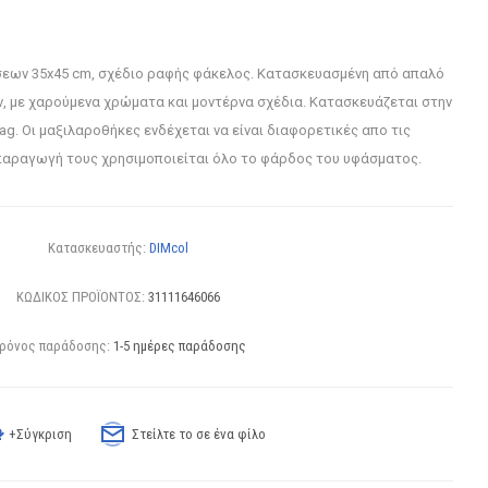
εων 35x45 cm, σχέδιο ραφής φάκελος. Κατασκευασμένη από απαλό
, με χαρούμενα χρώματα και μοντέρνα σχέδια. Κατασκευάζεται στην
ag. Οι μαξιλαροθήκες ενδέχεται να είναι διαφορετικές απο τις
αραγωγή τους χρησιμοποιείται όλο το φάρδος του υφάσματος.
Κατασκευαστής:
DIMcol
ΚΩΔΙΚΟΣ ΠΡΟΪΟΝΤΟΣ:
31111646066
ρόνος παράδοσης:
1-5 ημέρες παράδοσης
+Σύγκριση
Στείλτε το σε ένα φίλο