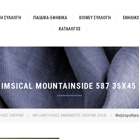
ΚΗ ΣΥΛΛΟΓΗ
ΠΑΙΔΙΚΑ-ΕΦΗΒΙΚΑ
DISNEY ΣΥΛΛΟΓΗ
ΕΝΗΛΙΚ
ΚΑΤΆΛΟΓΟΣ
MSICAL MOUNTAINSIDE 587 35X45 
ΗΚΕΣ ΕΜΠΡΙΜΕ
/
ΜΑΞΙΛΑΡΟΘΗΚΕΣ ΒΑΜΒΑΚΕΡΕΣ ΕΜΠΡΙΜΕ 35X45
/
Μαξιλαροθήκη Ε