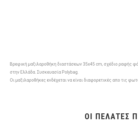
Βρεφική μαξιλαροθήκη διαστάσεων 35x45 cm, σχέδιο ραφής φά
στην Ελλάδα. Συσκευασία Polybag.
Οι μαξιλαροθήκες ενδέχεται να είναι διαφορετικές απο τις φ
ΟΙ ΠΕΛΆΤΕΣ 