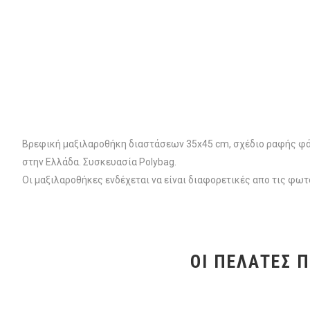
Βρεφική μαξιλαροθήκη διαστάσεων 35x45 cm, σχέδιο ραφής φά
στην Ελλάδα. Συσκευασία Polybag.
Οι μαξιλαροθήκες ενδέχεται να είναι διαφορετικές απο τις φ
ΟΙ ΠΕΛΆΤΕΣ 