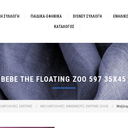
ΚΗ ΣΥΛΛΟΓΗ
ΠΑΙΔΙΚΑ-ΕΦΗΒΙΚΑ
DISNEY ΣΥΛΛΟΓΗ
ΕΝΗΛΙΚ
ΚΑΤΆΛΟΓΟΣ
EBE THE FLOATING ZOO 597 35X45
ΙΛΑΡΟΘΗΚΕΣ ΕΜΠΡΙΜΕ
/
ΜΑΞΙΛΑΡΟΘΗΚΕΣ ΒΑΜΒΑΚΕΡΕΣ ΕΜΠΡΙΜΕ 35X45
/
Μαξιλαρ