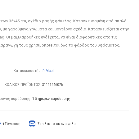
εων 35x45 cm, σχέδιο ραφής φάκελος. Κατασκευασμένη από απαλό
, με χαρούμενα χρώματα και μοντέρνα σχέδια. Κατασκευάζεται στην
ag. Οι μαξιλαροθήκες ενδέχεται να είναι διαφορετικές απο τις
αραγωγή τους χρησιμοποιείται όλο το φάρδος του υφάσματος.
Κατασκευαστής:
DIMcol
ΚΩΔΙΚΟΣ ΠΡΟΪΟΝΤΟΣ:
31111646076
ρόνος παράδοσης:
1-5 ημέρες παράδοσης
+Σύγκριση
Στείλτε το σε ένα φίλο