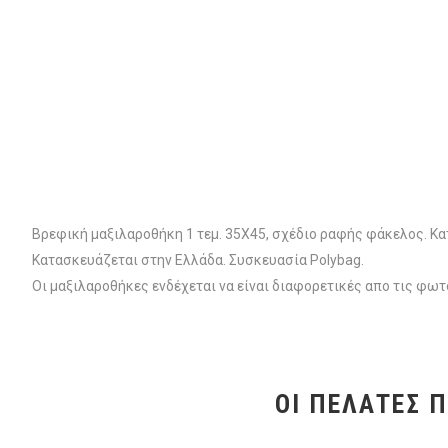
Βρεφική μαξιλαροθήκη 1 τεμ. 35Χ45, σχέδιο ραφής φάκελος. 
Κατασκευάζεται στην Ελλάδα. Συσκευασία Polybag.
Οι μαξιλαροθήκες ενδέχεται να είναι διαφορετικές απο τις φ
ΟΙ ΠΕΛΆΤΕΣ 