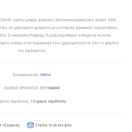
. 35Χ45, σχέδιο ραφής φάκελος. Κατασκευασμένη από απαλό 100%
ών, σε χαρούμενα χρώματα με μοντέρνες βρεφικές παραστάσεις.
δα. Συσκευασία Polybag. Οι μαξιλαροθήκες ενδέχεται να είναι
αφίες καθώς στην παραγωγή τους χρησιμοποιείται όλο το φάρδος
του υφάσματος.
Κατασκευαστής:
DIMcol
ΚΩΔΙΚΟΣ ΠΡΟΪΟΝΤΟΣ:
31111646040
ρόνος παράδοσης:
1-5 ημέρες παράδοσης
+Σύγκριση
Στείλτε το σε ένα φίλο