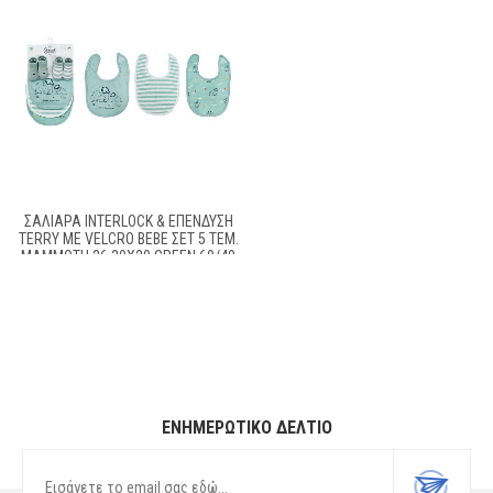
ΣΑΛΙΆΡΑ INTERLOCK & ΕΠΈΝΔΥΣΗ
TERRY ΜΕ VELCRO BEBE ΣΕΤ 5 ΤΕΜ.
MAMMOTH 26 30X20 GREEN 60/40
COTT/POL
ΕΝΗΜΕΡΩΤΙΚΌ ΔΕΛΤΊΟ