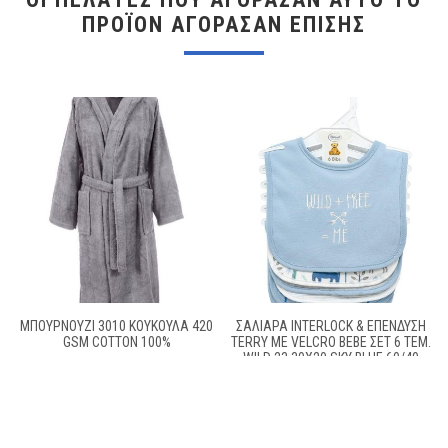
ΠΡΟΪΌΝ ΑΓΌΡΑΣΑΝ ΕΠΊΣΗΣ
ΜΠΟΥΡΝΟΥΖΙ 3010 ΚΟΥΚΟΥΛΑ 420
ΣΑΛΙΆΡΑ INTERLOCK & ΕΠΈΝΔΥΣΗ
GSM COTTON 100%
TERRY ΜΕ VELCRO BEBE ΣΕΤ 6 ΤΕΜ.
WILD 23 30X20 SKY BLUE 60/40
COTT/POL