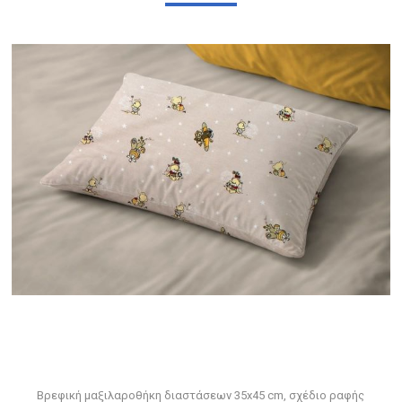
Βρεφική μαξιλαροθήκη διαστάσεων 35x45 cm, σχέδιο ραφής