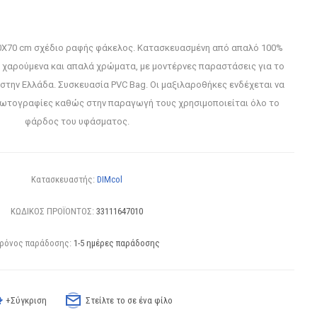
Χ70 cm σχέδιο ραφής φάκελος. Κατασκευασμένη από απαλό 100%
 χαρούμενα και απαλά χρώματα, με μοντέρνες παραστάσεις για το
στην Ελλάδα. Συσκευασία PVC Bag. Οι μαξιλαροθήκες ενδέχεται να
 φωτογραφίες καθώς στην παραγωγή τους χρησιμοποιείται όλο το
φάρδος του υφάσματος.
Κατασκευαστής:
DIMcol
ΚΩΔΙΚΟΣ ΠΡΟΪΟΝΤΟΣ:
33111647010
ρόνος παράδοσης:
1-5 ημέρες παράδοσης
+Σύγκριση
Στείλτε το σε ένα φίλο