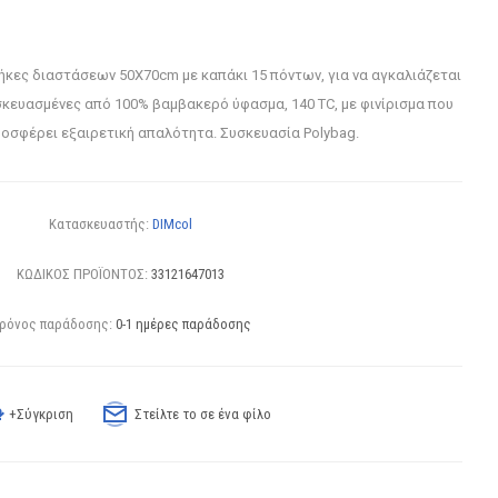
κες διαστάσεων 50X70cm με καπάκι 15 πόντων, για να αγκαλιάζεται
σκευασμένες από 100% βαμβακερό ύφασμα, 140 TC, με φινίρισμα που
ροσφέρει εξαιρετική απαλότητα. Συσκευασία Polybag.
Κατασκευαστής:
DIMcol
ΚΩΔΙΚΟΣ ΠΡΟΪΟΝΤΟΣ:
33121647013
ρόνος παράδοσης:
0-1 ημέρες παράδοσης
+Σύγκριση
Στείλτε το σε ένα φίλο