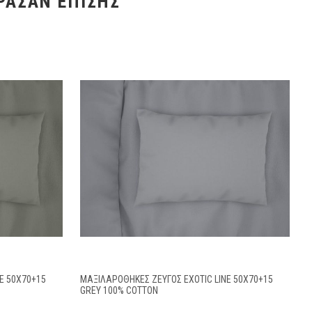
ΡΑΣΑΝ ΕΠΊΣΗΣ
E 50X70+15
ΜΑΞΙΛΑΡΟΘΉΚΕΣ ΖΕΎΓΟΣ EXOTIC LINE 50X70+15
GREY 100% COTTON