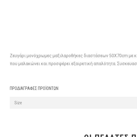
Ζευγάρι μονόχρωμες μαξιλαροθήκες διαστάσεων 50X70cm με καπ
που μαλακώνει και προσφέρει εξαιρετική απαλότητα. Συσκευασί
ΠΡΟΔΙΑΓΡΑΦΈΣ ΠΡΟΪΌΝΤΩΝ
Size