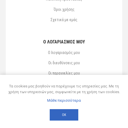
Όροι χρήσης
Σχετικά με εμάς
Ο ΛΟΓΑΡΙΑΣΜΌΣ ΜΟΥ
Ο λογαριασμός μου
Οι διευθύνσεις μου
Οι παραγγελίες μου
Αγαπημένα
Τα cookies μας βοηθούν να παρέχουμε τις υπηρεσίες μας. Με τη
χρήση των υπηρεσιών μας, συμφωνείτε με τη χρήση των cookies.
Μάθε περισσότερα
Powered by
nopCommerce
© 2026 Δ ΚΥΡΣΑΝΙΔΗΣ ΚΑΙ ΥΙΟΣ ΟΕ
ΟΚ
Developed by
Northcom
-
Live διασύνδεση με Soft1 ERP