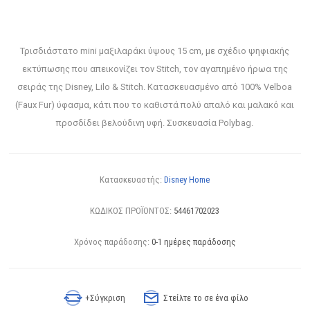
Τρισδιάστατο mini μαξιλαράκι ύψους 15 cm, με σχέδιο ψηφιακής
εκτύπωσης που απεικονίζει τον Stitch, τον αγαπημένο ήρωα της
σειράς της Disney, Lilo & Stitch. Κατασκευασμένο από 100% Velboa
(Faux Fur) ύφασμα, κάτι που το καθιστά πολύ απαλό και μαλακό και
προσδίδει βελούδινη υφή. Συσκευασία Polybag.
Κατασκευαστής:
Disney Home
ΚΩΔΙΚΟΣ ΠΡΟΪΟΝΤΟΣ:
54461702023
Χρόνος παράδοσης:
0-1 ημέρες παράδοσης
+Σύγκριση
Στείλτε το σε ένα φίλο