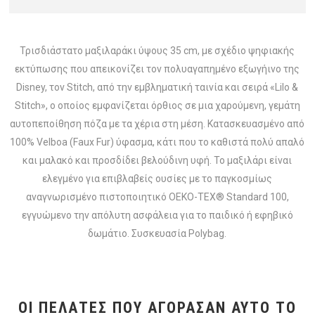
Τρισδιάστατο μαξιλαράκι ύψους 35 cm, με σχέδιο ψηφιακής
εκτύπωσης που απεικονίζει τον πολυαγαπημένο εξωγήινο της
Disney, τον Stitch, από την εμβληματική ταινία και σειρά «Lilo &
Stitch», ο οποίος εμφανίζεται όρθιος σε μια χαρούμενη, γεμάτη
αυτοπεποίθηση πόζα με τα χέρια στη μέση. Κατασκευασμένο από
100% Velboa (Faux Fur) ύφασμα, κάτι που το καθιστά πολύ απαλό
και μαλακό και προσδίδει βελούδινη υφή. Το μαξιλάρι είναι
ελεγμένο για επιβλαβείς ουσίες με το παγκοσμίως
αναγνωρισμένο πιστοποιητικό OEKO-TEX® Standard 100,
εγγυώμενο την απόλυτη ασφάλεια για το παιδικό ή εφηβικό
δωμάτιο. Συσκευασία Polybag.
ΟΙ ΠΕΛΆΤΕΣ ΠΟΥ ΑΓΌΡΑΣΑΝ ΑΥΤΌ ΤΟ