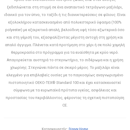
ξεδιπλώνεται στη στιγμή σε ένα αναπαυτικό τετράγωνο μαξιλάρι,
ιδανικό για τον ύπνο, το ταξίδι ή τις διανυκτερεύσεις σε φίλους. Είναι
εξολοκλήρου κατασκευασμένο από πολυεστερικό ύφασμα (100%
polyester) με εξαιρετικά απαλή, βελούδινη υφή τόσο εξωτερικά όσο
και στη γέμισή του, εξασφαλίζοντας μέγιστη αντοχή στη χρήση και
απαλό άγγιγμα. Πλένεται κατά προτίμηση στο χέρι ή σε πολύ χαμηλή
θερμοκρασία στο πρόγραμμα για τα ευαίσθητα με κρύο νερό.
Απαγορεύεται αυστηρά το στεγνωτήριο, το σιδέρωμα και η χρήση
χλωρίνης. Στεγνώνει πάντα σε σκιερό μέρος. Το μαξιλάρι είναι
ελεγμένο για επιβλαβείς ουσίες με το παγκοσμίως αναγνωρισμένο
πιστοποιητικό OEKO-TEX® Standard 100 και έχει κατασκευαστεί
σύμφωνα με τα ευρωπαϊκά πρότυπα υγείας, ασφάλειας και
προστασίας του περιβάλλοντος, φέροντας τη σχετική πιστοποίηση
CE.
Κατασκευαστής:
Disney Home