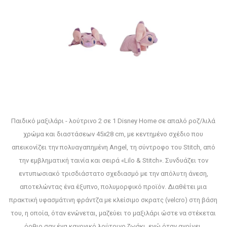
Παιδικό μαξιλάρι - λούτρινο 2 σε 1 Disney Home σε απαλό ροζ/λιλά
χρώμα και διαστάσεων 45x28 cm, με κεντημένο σχέδιο που
απεικονίζει την πολυαγαπημένη Angel, τη σύντροφο του Stitch, από
την εμβληματική ταινία και σειρά «Lilo & Stitch». Συνδυάζει τον
εντυπωσιακό τρισδιάστατο σχεδιασμό με την απόλυτη άνεση,
αποτελώντας ένα έξυπνο, πολυμορφικό προϊόν. Διαθέτει μια
πρακτική υφασμάτινη φράντζα με κλείσιμο σκρατς (velcro) στη βάση
του, η οποία, όταν ενώνεται, μαζεύει το μαξιλάρι ώστε να στέκεται
όρθιο σαν ένα κανονικό λούτρινο ζωάκι, ενώ όταν ανοίγει,