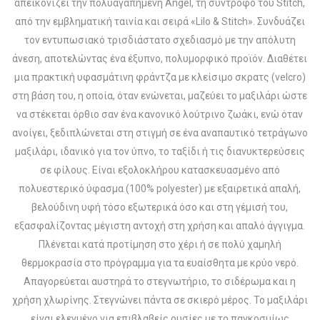
απεικονίζει την πολυαγαπημένη Angel, τη σύντροφο του Stitch,
από την εμβληματική ταινία και σειρά «Lilo & Stitch». Συνδυάζει
τον εντυπωσιακό τρισδιάστατο σχεδιασμό με την απόλυτη
άνεση, αποτελώντας ένα έξυπνο, πολυμορφικό προϊόν. Διαθέτει
μια πρακτική υφασμάτινη φράντζα με κλείσιμο σκρατς (velcro)
στη βάση του, η οποία, όταν ενώνεται, μαζεύει το μαξιλάρι ώστε
να στέκεται όρθιο σαν ένα κανονικό λούτρινο ζωάκι, ενώ όταν
ανοίγει, ξεδιπλώνεται στη στιγμή σε ένα αναπαυτικό τετράγωνο
μαξιλάρι, ιδανικό για τον ύπνο, το ταξίδι ή τις διανυκτερεύσεις
σε φίλους. Είναι εξολοκλήρου κατασκευασμένο από
πολυεστερικό ύφασμα (100% polyester) με εξαιρετικά απαλή,
βελούδινη υφή τόσο εξωτερικά όσο και στη γέμισή του,
εξασφαλίζοντας μέγιστη αντοχή στη χρήση και απαλό άγγιγμα.
Πλένεται κατά προτίμηση στο χέρι ή σε πολύ χαμηλή
θερμοκρασία στο πρόγραμμα για τα ευαίσθητα με κρύο νερό.
Απαγορεύεται αυστηρά το στεγνωτήριο, το σιδέρωμα και η
χρήση χλωρίνης. Στεγνώνει πάντα σε σκιερό μέρος. Το μαξιλάρι
είναι ελεγμένο για επιβλαβείς ουσίες με το παγκοσμίως