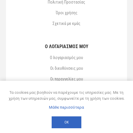
Πολιτική Προστασίας
Όροι χρήσης
Σχετικά με εμάς
Ο ΛΟΓΑΡΙΑΣΜΌΣ ΜΟΥ
Ο λογαριασμός μου
Οι διευθύνσεις μου
Οι παραγγελίες μου
Αγαπημένα
Τα cookies μας βοηθούν να παρέχουμε τις υπηρεσίες μας. Με τη
χρήση των υπηρεσιών μας, συμφωνείτε με τη χρήση των cookies.
Μάθε περισσότερα
Powered by
nopCommerce
© 2026 Δ ΚΥΡΣΑΝΙΔΗΣ ΚΑΙ ΥΙΟΣ ΟΕ
ΟΚ
Developed by
Northcom
-
Live διασύνδεση με Soft1 ERP