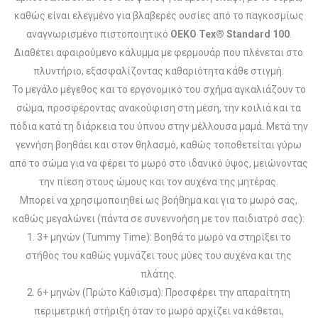
καθώς είναι ελεγμένο για βλαβερές ουσίες από το παγκοσμίως
αναγνωρισμένο πιστοποιητικό
OEKO Tex® Standard 100
.
Διαθέτει αφαιρούμενο κάλυμμα με φερμουάρ που πλένεται στο
πλυντήριο, εξασφαλίζοντας καθαριότητα κάθε στιγμή.
Το μεγάλο μέγεθος και το εργονομικό του σχήμα αγκαλιάζουν το
σώμα, προσφέροντας ανακούφιση στη μέση, την κοιλιά και τα
πόδια κατά τη διάρκεια του ύπνου στην μέλλουσα μαμά. Μετά την
γεννήση βοηθάει και στον θηλασμό, καθώς τοποθετείται γύρω
από το σώμα για να φέρει το μωρό στο ιδανικό ύψος, μειώνοντας
την πίεση στους ώμους και τον αυχένα της μητέρας.
Μπορεί να χρησιμοποιηθεί ως βοήθημα και για το μωρό σας,
καθώς μεγαλώνει (πάντα σε συνεννοήση με τον παιδιατρό σας):
1. 3+ μηνών (Tummy Time): Βοηθά το μωρό να στηρίξει το
στήθος του καθώς γυμνάζει τους μύες του αυχένα και της
πλάτης.
2. 6+ μηνών (Πρώτο Κάθισμα): Προσφέρει την απαραίτητη
περιμετρική στήριξη όταν το μωρό αρχίζει να κάθεται,