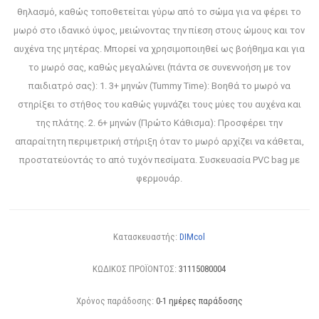
θηλασμό, καθώς τοποθετείται γύρω από το σώμα για να φέρει το
μωρό στο ιδανικό ύψος, μειώνοντας την πίεση στους ώμους και τον
αυχένα της μητέρας. Μπορεί να χρησιμοποιηθεί ως βοήθημα και για
το μωρό σας, καθώς μεγαλώνει (πάντα σε συνεννοήση με τον
παιδιατρό σας): 1. 3+ μηνών (Tummy Time): Βοηθά το μωρό να
στηρίξει το στήθος του καθώς γυμνάζει τους μύες του αυχένα και
της πλάτης. 2. 6+ μηνών (Πρώτο Κάθισμα): Προσφέρει την
απαραίτητη περιμετρική στήριξη όταν το μωρό αρχίζει να κάθεται,
προστατεύοντάς το από τυχόν πεσίματα. Συσκευασία PVC bag με
φερμουάρ.
Κατασκευαστής:
DIMcol
ΚΩΔΙΚΟΣ ΠΡΟΪΟΝΤΟΣ:
31115080004
Χρόνος παράδοσης:
0-1 ημέρες παράδοσης