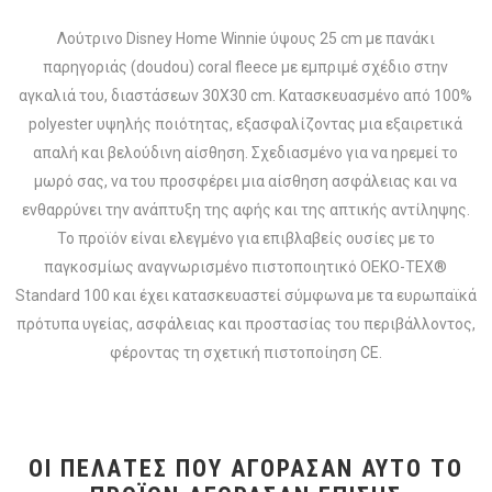
Λούτρινο Disney Home Winnie ύψους 25 cm με πανάκι
παρηγοριάς (doudou) coral fleece με εμπριμέ σχέδιο στην
αγκαλιά του, διαστάσεων 30X30 cm. Κατασκευασμένο από 100%
polyester υψηλής ποιότητας, εξασφαλίζοντας μια εξαιρετικά
απαλή και βελούδινη αίσθηση. Σχεδιασμένο για να ηρεμεί το
μωρό σας, να του προσφέρει μια αίσθηση ασφάλειας και να
ενθαρρύνει την ανάπτυξη της αφής και της απτικής αντίληψης.
Το προϊόν είναι ελεγμένο για επιβλαβείς ουσίες με το
παγκοσμίως αναγνωρισμένο πιστοποιητικό OEKO-TEX®
Standard 100 και έχει κατασκευαστεί σύμφωνα με τα ευρωπαϊκά
πρότυπα υγείας, ασφάλειας και προστασίας του περιβάλλοντος,
φέροντας τη σχετική πιστοποίηση CE.
ΟΙ ΠΕΛΆΤΕΣ ΠΟΥ ΑΓΌΡΑΣΑΝ ΑΥΤΌ ΤΟ