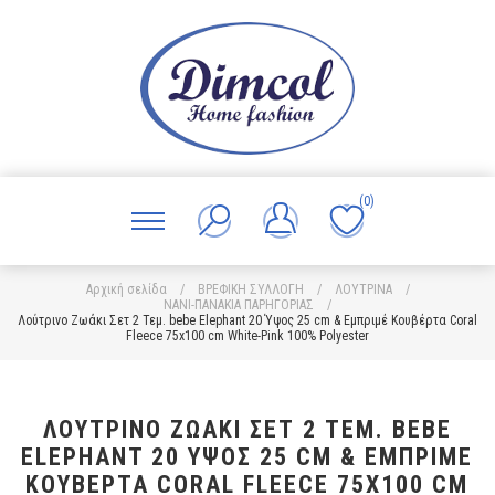
(0)
Αρχική σελίδα
/
ΒΡΕΦΙΚΗ ΣΥΛΛΟΓΗ
/
ΛΟΥΤΡΙΝΑ
/
ΝΑΝΙ-ΠΑΝΑΚΙΑ ΠΑΡΗΓΟΡΙΑΣ
/
Λούτρινο Ζωάκι Σετ 2 Τεμ. bebe Elephant 20 Ύψος 25 cm & Εμπριμέ Κουβέρτα Coral
Fleece 75x100 cm White-Pink 100% Polyester
ΛΟΎΤΡΙΝΟ ΖΩΆΚΙ ΣΕΤ 2 ΤΕΜ. BEBE
ELEPHANT 20 ΎΨΟΣ 25 CM & ΕΜΠΡΙΜΈ
ΚΟΥΒΈΡΤΑ CORAL FLEECE 75X100 CM