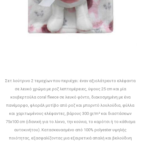
Σετ λούτρινο 2 τεμαχίων που περιέχει: έναν αξιολάτρευτο ελέφαντα
σε λευκό χρώμα με ροζ λεπτομέρειες, ύψους 25 cm και μία
κουβερτούλα coral fleece σε λευκό φόντο, διακοσμημένη με ένα
πανέμορφο, φλοράλ μοτίβο από ροζ και μπορντό λουλούδια, φύλλα
και χαριτωμένους ελέφαντες, βάρους 300 gr/m² και διαστάσεων
75x100 cm (ιδανική για το λίκνο, την κούνια, το καρότσι ή το κάθισμα
αυτοκινήτου). Κατασκευασμένο από 100% polyester υψηλής
ποιότητας, εξασφαλίζοντας μια εξαιρετικά απαλή και βελούδινη