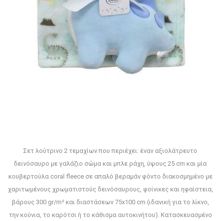
Σετ λούτρινο 2 τεμαχίων που περιέχει: έναν αξιολάτρευτο
δεινόσαυρο με γαλάζιο σώμα και μπλε ράχη, ύψους 25 cm και μία
κουβερτούλα coral fleece σε απαλό βεραμάν φόντο διακοσμημένο με
χαριτωμένους χρωματιστούς δεινόσαυρους, φοίνικες και ηφαίστεια,
βάρους 300 gr/m² και διαστάσεων 75x100 cm (ιδανική για το λίκνο,
την κούνια, το καρότσι ή το κάθισμα αυτοκινήτου). Κατασκευασμένο