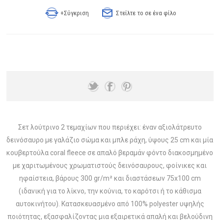
+Σύγκριση
Στείλτε το σε ένα φίλο
Σετ λούτρινο 2 τεμαχίων που περιέχει: έναν αξιολάτρευτο
δεινόσαυρο με γαλάζιο σώμα και μπλε ράχη, ύψους 25 cm και μία
κουβερτούλα coral fleece σε απαλό βεραμάν φόντο διακοσμημένο
με χαριτωμένους χρωματιστούς δεινόσαυρους, φοίνικες και
ηφαίστεια, βάρους 300 gr/m² και διαστάσεων 75x100 cm
(ιδανική για το λίκνο, την κούνια, το καρότσι ή το κάθισμα
αυτοκινήτου). Κατασκευασμένο από 100% polyester υψηλής
ποιότητας, εξασφαλίζοντας μια εξαιρετικά απαλή και βελούδινη