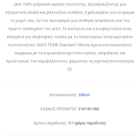
από 100% polyester υψηλής ποιότητας, εξασφαλίζοντας μια
εξαιρετικά απαλή και βελούδινη αίσθηση. Σχεδιασμένο για να ηρεμεί
το μωρό σας, να του προσφέρει μια αίσθηση ασφάλειας και τον
πρώτο αγαπημένο του φίλο. Το λούτρινο και η κουβερτούλα είναι
ελεγμένα για επιβλαβείς ουσίες με το παγκοσμίως αναγνωρισμένο
πιστοποιητικό OEKO-TEX® Standard 100 και έχουν κατασκευαστεί
σύμφωνα με τα ευρωπαϊκά πρότυπα υγείας, ασφάλειας και
προστασίας του περιβάλλοντος, φέροντας τη σχετική πιστοποίηση
CE.
Κατασκευαστής:
DIMcol
ΚΩΔΙΚΟΣ ΠΡΟΪΟΝΤΟΣ:
31411811006
Χρόνος παράδοσης:
0-1 ημέρες παράδοσης