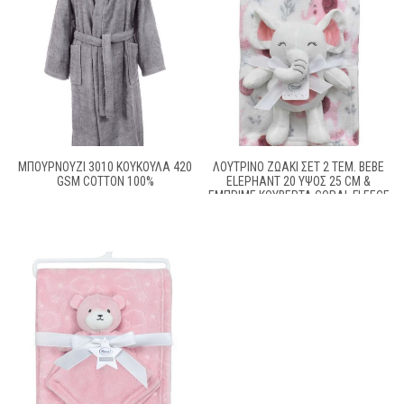
ΜΠΟΥΡΝΟΥΖΙ 3010 ΚΟΥΚΟΥΛΑ 420
ΛΟΎΤΡΙΝΟ ΖΩΆΚΙ ΣΕΤ 2 ΤΕΜ. BEBE
GSM COTTON 100%
ELEPHANT 20 ΎΨΟΣ 25 CM &
ΕΜΠΡΙΜΈ ΚΟΥΒΈΡΤΑ CORAL FLEECE
75X100 CM WHITE-PINK 100%
POLYESTER