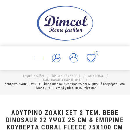
(0)
Αρχική σελίδα
/
ΒΡΕΦΙΚΗ ΣΥΛΛΟΓΗ
/
ΛΟΥΤΡΙΝΑ
/
ΝΑΝΙ-ΠΑΝΑΚΙΑ ΠΑΡΗΓΟΡΙΑΣ
/
Λούτρινο Ζωάκι Σετ 2 Τεμ. bebe Dinosaur 22 Ύψος 25 cm & Εμπριμέ Κουβέρτα Coral
Fleece 75x100 cm Sky Blue 100% Polyester
ΛΟΎΤΡΙΝΟ ΖΩΆΚΙ ΣΕΤ 2 ΤΕΜ. BEBE
DINOSAUR 22 ΎΨΟΣ 25 CM & ΕΜΠΡΙΜΈ
ΚΟΥΒΈΡΤΑ CORAL FLEECE 75X100 CM