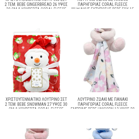
2 ΤΕΜ. BEBE GINGERBREAD 26 ΎΨΟΣ
ΠΑΡΗΓΟΡΊΑΣ CORAL FLEECE
30 CM & ΚΟΥΒΈΡΤΑ CORAL FLEECE
ΨΗΦΙΑΚΉΣ ΕΚΤΎΠΩΣΗΣ BEBE FOX 15
75X100CM WHITE-BEIGE 100%
ΎΨΟΣ 20 CM BEIGE 100% POLYESTER
POLYESTER
ΧΡΙΣΤΟΥΓΕΝΝΙΆΤΙΚΟ ΛΟΎΤΡΙΝΟ ΣΕΤ
ΛΟΎΤΡΙΝΟ ΖΩΆΚΙ ΜΕ ΠΑΝΆΚΙ
2 ΤΕΜ. BEBE SNOWMAN 27 ΎΨΟΣ 30
ΠΑΡΗΓΟΡΊΑΣ CORAL FLEECE
CM & ΚΟΥΒΈΡΤΑ CORAL FLEECE
ΕΜΠΡΙΜΈ BEBE UNICORN 13 ΎΨΟΣ 20
75X100CM RED 100% POLYESTER
CM PINK 100% POLYESTER