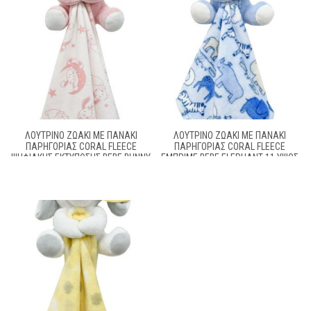
ΛΟΎΤΡΙΝΟ ΖΩΆΚΙ ΜΕ ΠΑΝΆΚΙ
ΛΟΎΤΡΙΝΟ ΖΩΆΚΙ ΜΕ ΠΑΝΆΚΙ
ΠΑΡΗΓΟΡΊΑΣ CORAL FLEECE
ΠΑΡΗΓΟΡΊΑΣ CORAL FLEECE
ΨΗΦΙΑΚΉΣ ΕΚΤΎΠΩΣΗΣ BEBE BUNNY
ΕΜΠΡΙΜΈ BEBE ELEPHANT 11 ΎΨΟΣ
14 ΎΨΟΣ 20 CM PINK 100%
20 CM SKY BLUE 100% POLYESTER
POLYESTER