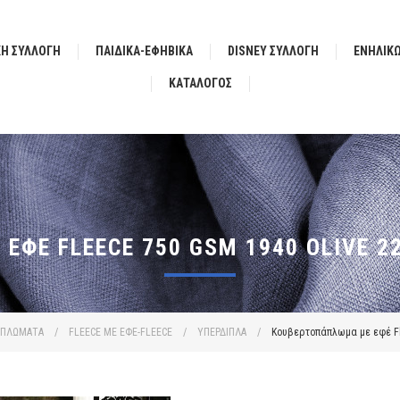
ΚΗ ΣΥΛΛΟΓΗ
ΠΑΙΔΙΚΑ-ΕΦΗΒΙΚΑ
DISNEY ΣΥΛΛΟΓΗ
ΕΝΗΛΙΚ
ΚΑΤΆΛΟΓΟΣ
ΦΈ FLEECE 750 GSM 1940 OLIVE 2
ΑΠΛΩΜΑΤΑ
/
FLEECE ΜΕ ΕΦΕ-FLEECE
/
ΥΠΕΡΔΙΠΛΑ
/
Κουβερτοπάπλωμα με εφέ Fl