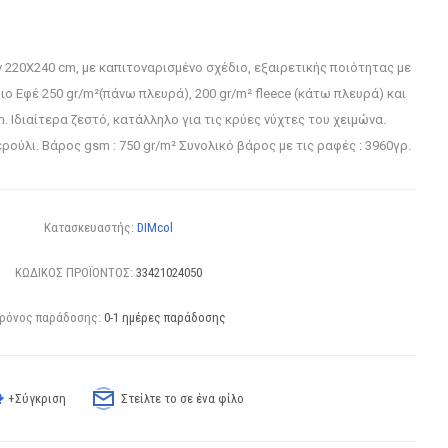
20X240 cm, με καπιτοναρισμένο σχέδιο, εξαιρετικής ποιότητας με
ιο Εφέ 250 gr/m²(πάνω πλευρά), 200 gr/m² fleece (κάτω πλευρά) και
. Ιδιαίτερα ζεστό, κατάλληλο για τις κρύες νύχτες του χειμώνα.
ρούλι. Βάρος gsm : 750 gr/m² Συνολικό βάρος με τις ραφές : 3960γρ.
Κατασκευαστής:
DIMcol
ΚΩΔΙΚΟΣ ΠΡΟΪΟΝΤΟΣ:
33421024050
ρόνος παράδοσης:
0-1 ημέρες παράδοσης
+Σύγκριση
Στείλτε το σε ένα φίλο