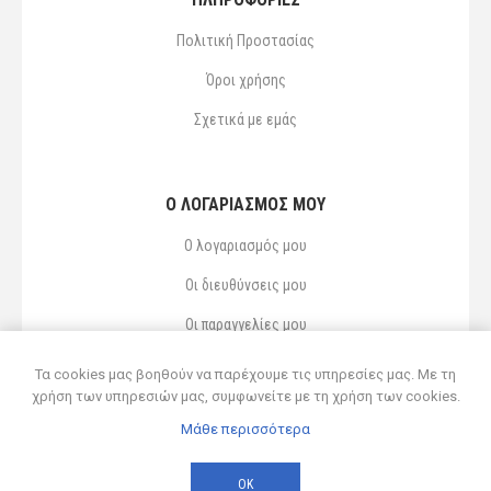
Πολιτική Προστασίας
Όροι χρήσης
Σχετικά με εμάς
Ο ΛΟΓΑΡΙΑΣΜΌΣ ΜΟΥ
Ο λογαριασμός μου
Οι διευθύνσεις μου
Οι παραγγελίες μου
Αγαπημένα
Τα cookies μας βοηθούν να παρέχουμε τις υπηρεσίες μας. Με τη
χρήση των υπηρεσιών μας, συμφωνείτε με τη χρήση των cookies.
Μάθε περισσότερα
Powered by
nopCommerce
© 2026 Δ ΚΥΡΣΑΝΙΔΗΣ ΚΑΙ ΥΙΟΣ ΟΕ
ΟΚ