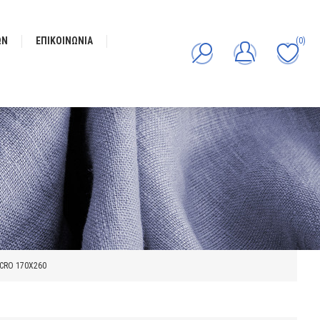
ΩΝ
ΕΠΙΚΟΙΝΩΝΊΑ
(0)
ICRO 170Χ260