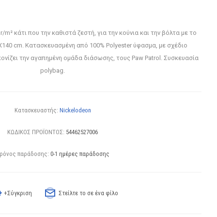
/m² κάτι που την καθιστά ζεστή, για την κούνια και την βόλτα με το
140 cm. Κατασκευασμένη από 100% Polyester ύφασμα, με σχέδιο
νίζει την αγαπημένη ομάδα διάσωσης, τους Paw Patrol. Συσκευασία
polybag.
Κατασκευαστής:
Nickelodeon
ΚΩΔΙΚΟΣ ΠΡΟΪΟΝΤΟΣ:
54462527006
ρόνος παράδοσης:
0-1 ημέρες παράδοσης
+Σύγκριση
Στείλτε το σε ένα φίλο