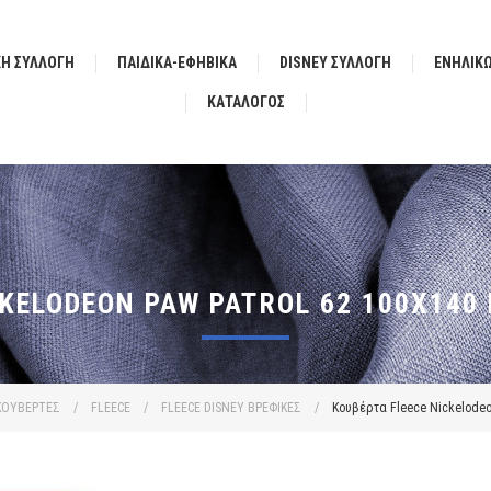
ΚΗ ΣΥΛΛΟΓΗ
ΠΑΙΔΙΚΑ-ΕΦΗΒΙΚΑ
DISNEY ΣΥΛΛΟΓΗ
ΕΝΗΛΙΚ
ΚΑΤΆΛΟΓΟΣ
CKELODEON PAW PATROL 62 100X140 
ΚΟΥΒΕΡΤΕΣ
/
FLEECE
/
FLEECE DISNEY ΒΡΕΦΙΚΕΣ
/
Κουβέρτα Fleece Nickelodeon