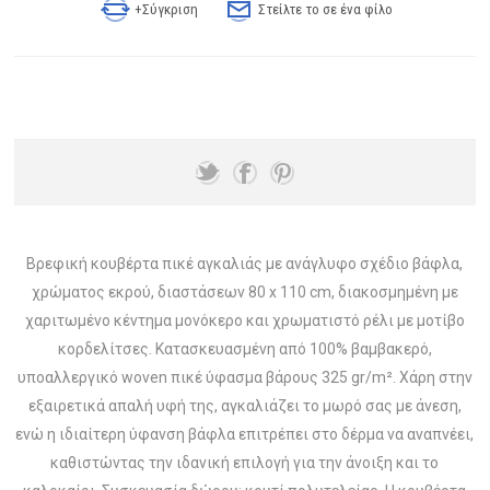
+Σύγκριση
Στείλτε το σε ένα φίλο
Βρεφική κουβέρτα πικέ αγκαλιάς με ανάγλυφο σχέδιο βάφλα,
χρώματος εκρού, διαστάσεων 80 x 110 cm, διακοσμημένη με
χαριτωμένο κέντημα μονόκερο και χρωματιστό ρέλι με μοτίβο
κορδελίτσες. Κατασκευασμένη από 100% βαμβακερό,
υποαλλεργικό woven πικέ ύφασμα βάρους 325 gr/m². Χάρη στην
εξαιρετικά απαλή υφή της, αγκαλιάζει το μωρό σας με άνεση,
ενώ η ιδιαίτερη ύφανση βάφλα επιτρέπει στο δέρμα να αναπνέει,
καθιστώντας την ιδανική επιλογή για την άνοιξη και το