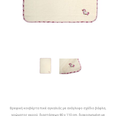
Βρεφική κουβέρτα πικέ αγκαλιάς με ανάγλυφο σχέδιο βάφλα,
χρώματος εκρού, διαστάσεων 80 x 110 cm, διακοσμημένη με