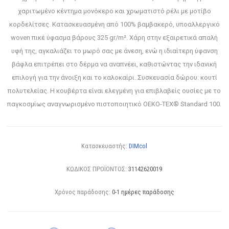
χαριτωμένο κέντημα μονόκερο και χρωματιστό ρέλι με μοτίβο
κορδελίτσες. Κατασκευασμένη από 100% βαμβακερό, υποαλλεργικό
woven πικέ ύφασμα βάρους 325 gr/m². Χάρη στην εξαιρετικά απαλή
υφή της, αγκαλιάζει το μωρό σας με άνεση, ενώ η ιδιαίτερη ύφανση
βάφλα επιτρέπει στο δέρμα να αναπνέει, καθιστώντας την ιδανική
επιλογή για την άνοιξη και το καλοκαίρι. Συσκευασία δώρου: κουτί
πολυτελείας. Η κουβέρτα είναι ελεγμένη για επιβλαβείς ουσίες με το
παγκοσμίως αναγνωρισμένο πιστοποιητικό OEKO-TEX® Standard 100.
Κατασκευαστής:
DIMcol
ΚΩΔΙΚΟΣ ΠΡΟΪΟΝΤΟΣ:
31142620019
Χρόνος παράδοσης:
0-1 ημέρες παράδοσης