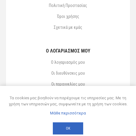
Πολιτική Προστασίας
Όροι χρήσης
Σχετικά με εμάς
Ο ΛΟΓΑΡΙΑΣΜΌΣ ΜΟΥ
Ο λογαριασμός μου
Οι διευθύνσεις μου
Οι παραγγελίες μου
Αγαπημένα
Τα cookies μας βοηθούν να παρέχουμε τις υπηρεσίες μας. Με τη
χρήση των υπηρεσιών μας, συμφωνείτε με τη χρήση των cookies.
Μάθε περισσότερα
Powered by
nopCommerce
© 2026 Δ ΚΥΡΣΑΝΙΔΗΣ ΚΑΙ ΥΙΟΣ ΟΕ
ΟΚ
Developed by
Northcom
-
Live διασύνδεση με Soft1 ERP