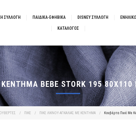
ΚΗ ΣΥΛΛΟΓΗ
ΠΑΙΔΙΚΑ-ΕΦΗΒΙΚΑ
DISNEY ΣΥΛΛΟΓΗ
ΕΝΗΛΙΚ
ΚΑΤΆΛΟΓΟΣ
 ΚΈΝΤΗΜΑ BEBE STORK 195 80X110
ΟΥΒΕΡΤΕΣ
/
ΠΙΚΕ
/
ΠΙΚΕ ΛΙΚΝΟΥ-ΑΓΚΑΛΙΑΣ ΜΕ ΚΕΝΤΗΜΑ
/
Κουβέρτα Πικέ Με Κέ