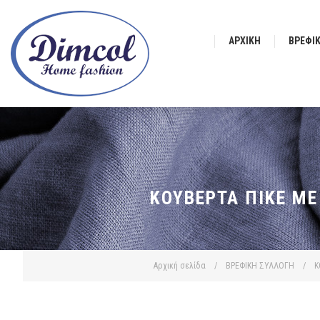
ΑΡΧΙΚΉ
ΒΡΕΦΙ
ΚΟΥΒΈΡΤΑ ΠΙΚΈ ΜΕ
Αρχική σελίδα
/
ΒΡΕΦΙΚΗ ΣΥΛΛΟΓΗ
/
Κ