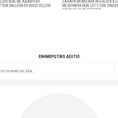
ELCRO BEBE ΜΕ ΑΔΙΆΒΡΟΧΗ
ΣΑΛΙΆΡΑ ΜΠΑΝΤΆΝΑ INTERLOCK & Ε
7 ΤΕΜ. BALLOON 09 30X20 YELLOW
ΜΕ ΚΟΥΜΠΊΑ BEBE ΣΕΤ 5 ΤΕΜ. DINOS
L
SKY BLUE 60/40 COTT/POL
ΕΝΗΜΕΡΩΤΙΚΌ ΔΕΛΤΊΟ