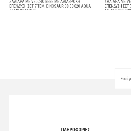
ΣΑΛΙΆΡΑ ΜΕ VELCRO BEBE ΜΕ ΑΔΙΆΒΡΟΧΗ
ΣΑΛΙΆΡΑ ΜΕ V
ΕΠΈΝΔΥΣΗ ΣΕΤ 7 ΤΕΜ. DINOSAUR 08 30X20 AQUA
ΕΠΈΝΔΥΣΗ ΣΕΤ 
60/40 COTT/POL
60/40 COTT/PO
ΠΛΗΡΟΦΟΡΙΕΣ