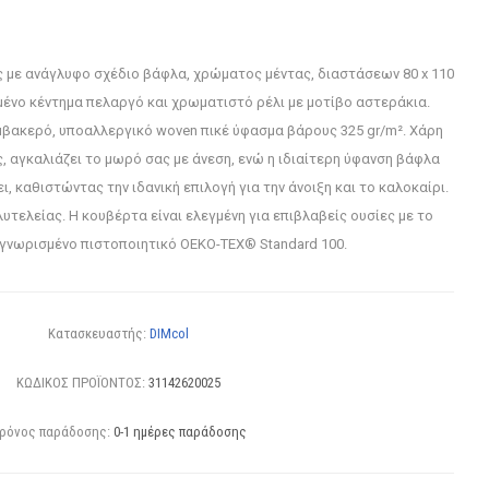
 με ανάγλυφο σχέδιο βάφλα, χρώματος μέντας, διαστάσεων 80 x 110
μένο κέντημα πελαργό και χρωματιστό ρέλι με μοτίβο αστεράκια.
βακερό, υποαλλεργικό woven πικέ ύφασμα βάρους 325 gr/m². Χάρη
, αγκαλιάζει το μωρό σας με άνεση, ενώ η ιδιαίτερη ύφανση βάφλα
, καθιστώντας την ιδανική επιλογή για την άνοιξη και το καλοκαίρι.
τελείας. Η κουβέρτα είναι ελεγμένη για επιβλαβείς ουσίες με το
γνωρισμένο πιστοποιητικό OEKO-TEX® Standard 100.
Κατασκευαστής:
DIMcol
ΚΩΔΙΚΟΣ ΠΡΟΪΟΝΤΟΣ:
31142620025
ρόνος παράδοσης:
0-1 ημέρες παράδοσης