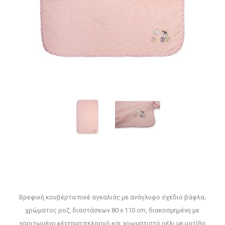
Βρεφική κουβέρτα πικέ αγκαλιάς με ανάγλυφο σχέδιο βάφλα,
χρώματος ροζ, διαστάσεων 80 x 110 cm, διακοσμημένη με
χαριτωμένο κέντημα πελαργό και χρωματιστό ρέλι με μοτίβο