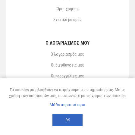
Όροι χρήσης
Σχετικά με εμάς
Ο ΛΟΓΑΡΙΑΣΜΌΣ ΜΟΥ
Ο λογαριασμός μου
Οι διευθύνσεις μου
Οι παραγγελίες μου
Αγαπημένα
Τα cookies μας βοηθούν να παρέχουμε τις υπηρεσίες μας. Με τη
χρήση των υπηρεσιών μας, συμφωνείτε με τη χρήση των cookies.
Μάθε περισσότερα
Powered by
nopCommerce
© 2026 Δ ΚΥΡΣΑΝΙΔΗΣ ΚΑΙ ΥΙΟΣ ΟΕ
ΟΚ
Developed by
Northcom
-
Live διασύνδεση με Soft1 ERP