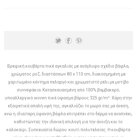
Βρεφική κουβέρτα πικέ αγκαλιάς με ανάγλυφο σχέδιο βάφλα,
χρώματος ροζ, διαστάσεων 80 x 110 cm, διακοσμημένη με
χαριτωμένο κέντημα πελαργό και χρωματιστό ρέλι με μοτίβο
συννεφάκια. Κατασκευασμένη από 100% βαμβακερό,
υποαλλεργικό woven πικέ ύφασμα βάρους 325 gr/m². Χάρη στην
εξαιρετικά απαλή υφή της, αγκαλιάζει το μωρό σας με άνεση,
ενώ η ιδιαίτερη ύφανση βάφλα επιτρέπει στο δέρμα να αναπνέει,
καθιστώντας την ιδανική επιλογή για την άνοιξη και το
καλοκαίρι. Συσκευασία δώρου: κουτί πολυτελείας. Η κουβέρτα