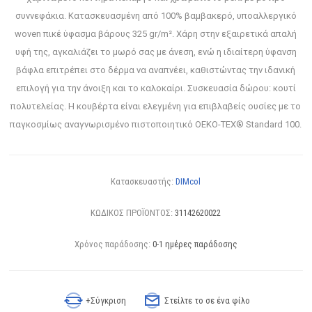
συννεφάκια. Κατασκευασμένη από 100% βαμβακερό, υποαλλεργικό
woven πικέ ύφασμα βάρους 325 gr/m². Χάρη στην εξαιρετικά απαλή
υφή της, αγκαλιάζει το μωρό σας με άνεση, ενώ η ιδιαίτερη ύφανση
βάφλα επιτρέπει στο δέρμα να αναπνέει, καθιστώντας την ιδανική
επιλογή για την άνοιξη και το καλοκαίρι. Συσκευασία δώρου: κουτί
πολυτελείας. Η κουβέρτα είναι ελεγμένη για επιβλαβείς ουσίες με το
παγκοσμίως αναγνωρισμένο πιστοποιητικό OEKO-TEX® Standard 100.
Κατασκευαστής:
DIMcol
ΚΩΔΙΚΟΣ ΠΡΟΪΟΝΤΟΣ:
31142620022
Χρόνος παράδοσης:
0-1 ημέρες παράδοσης
+Σύγκριση
Στείλτε το σε ένα φίλο