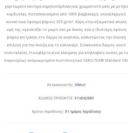
χαριτωμένο κέντημα καμηλοπάρδαλη και χρωματιστό ρέλι με μοτίβο
καρδούλες. Κατασκευασμένη από 100% βαμβακερό, υποαλλεργικό
woven πικέ ύφασμα βάρους 325 gr/m². Χάρη στην εξαιρετικά απαλή
υφή της, αγκαλιάζει το μωρό σας με άνεση, ενώ η ιδιαίτερη ύφανση
βάφλα επιτρέπει στο δέρμα να αναπνέει, καθιστώντας την ιδανική
επιλογή για την άνοιξη και το καλοκαίρι. Συσκευασία δώρου: κουτί
πολυτελείας. Η κουβέρτα είναι ελεγμένη για επιβλαβείς ουσίες με το
παγκοσμίως αναγνωρισμένο πιστοποιητικό OEKO-TEX® Standard 100.
Κατασκευαστής:
DIMcol
ΚΩΔΙΚΟΣ ΠΡΟΪΟΝΤΟΣ:
31142620001
Χρόνος παράδοσης:
0-1 ημέρες παράδοσης