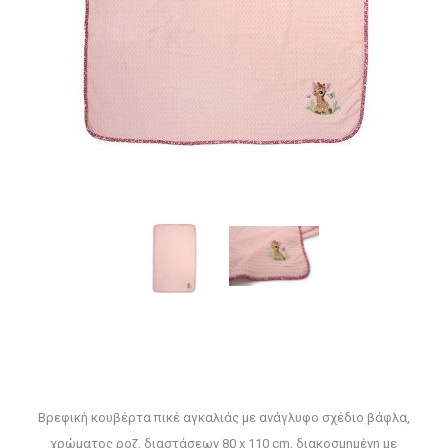
Βρεφική κουβέρτα πικέ αγκαλιάς με ανάγλυφο σχέδιο βάφλα,
χρώματος ροζ, διαστάσεων 80 x 110 cm, διακοσμημένη με