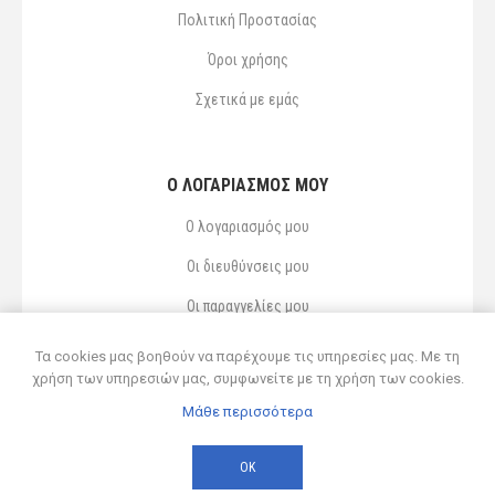
Πολιτική Προστασίας
Όροι χρήσης
Σχετικά με εμάς
Ο ΛΟΓΑΡΙΑΣΜΌΣ ΜΟΥ
Ο λογαριασμός μου
Οι διευθύνσεις μου
Οι παραγγελίες μου
Αγαπημένα
Τα cookies μας βοηθούν να παρέχουμε τις υπηρεσίες μας. Με τη
χρήση των υπηρεσιών μας, συμφωνείτε με τη χρήση των cookies.
Μάθε περισσότερα
Powered by
nopCommerce
© 2026 Δ ΚΥΡΣΑΝΙΔΗΣ ΚΑΙ ΥΙΟΣ ΟΕ
ΟΚ
Developed by
Northcom
-
Live διασύνδεση με Soft1 ERP