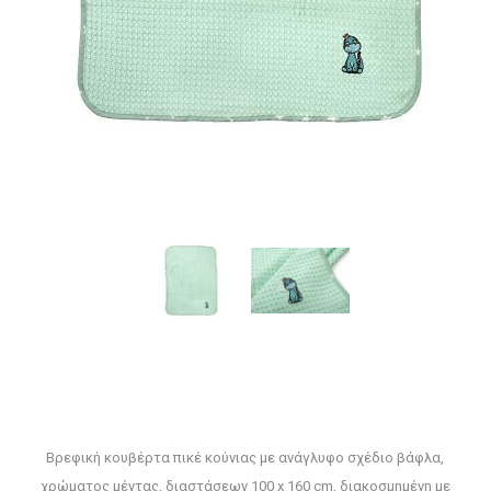
Βρεφική κουβέρτα πικέ κούνιας με ανάγλυφο σχέδιο βάφλα,
χρώματος μέντας, διαστάσεων 100 x 160 cm, διακοσμημένη με