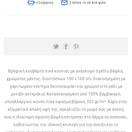
+Σύγκριση
Στείλτε το σε ένα φίλο
Βρεφική κουβέρτα πικέ κούνιας με ανάγλυφο σχέδιο βάφλα,
χρώματος μέντας, διαστάσεων 100 x 160 cm, διακοσμημένη με
χαριτωμένο κέντημα δεινοσαυράκι και χρωματιστό ρέλι με
μοτίβο αστεράκια. Κατασκευασμένη από 100% βαμβακερό,
υποαλλεργικό woven πικέ ύφασμα βάρους 325 gr/m². Χάρη στην
εξαιρετικά απαλή υφή της, αγκαλιάζει το μωρό σας με άνεση,
ενώ η ιδιαίτερη ύφανση βάφλα επιτρέπει στο δέρμα να αναπνέει,
καθιστώντας την ιδανική επιλογή για την άνοιξη και το