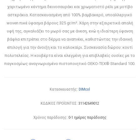
χαριτωμένο κέντημα δεινοσαυράκι και χρωματιστό ρέλι με μοτίβο
αστεράκια. Κατασκευασμένη από 100% βαμβακερό, υποαλλεργικό
woven πικέ ύφασμα βάρους 325 gr/m². Χάρη στην εξαιρετικά απαλή
υφή της, αγκαλιάζει το μωρό σας με άνεση, ενώ η ιδιαίτερη ύφανση
βάφλα επιτρέπει στο δέρμα να αναπνέει, καθιστώντας την ιδανική
επιλογή για την άνοιξη και το καλοκαίρι. Συσκευασία δώρου: κουτί
πολυτελείας. Η κουβέρτα είναι ελεγμένη για επιβλαβείς ουσίες με το
παγκοσμίως αναγνωρισμένο πιστοποιητικό OEKO-TEX® Standard 100.
Κατασκευαστής:
DIMcol
ΚΩΔΙΚΟΣ ΠΡΟΪΟΝΤΟΣ:
31142649012
Χρόνος παράδοσης:
0-1 ημέρες παράδοσης