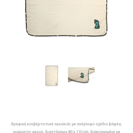
Βρεφική κουβέρτα πικέ αγκαλιάς με ανάγλυφο σχέδιο βάφλα,
χρώματος εκρού, διαστάσεων 80 x 110 cm, διακοσμημένη με