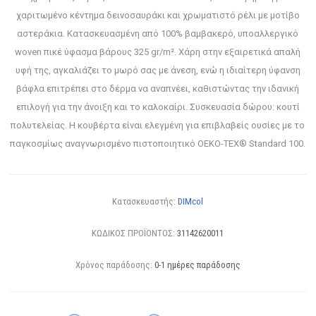
χαριτωμένο κέντημα δεινοσαυράκι και χρωματιστό ρέλι με μοτίβο
αστεράκια. Κατασκευασμένη από 100% βαμβακερό, υποαλλεργικό
woven πικέ ύφασμα βάρους 325 gr/m². Χάρη στην εξαιρετικά απαλή
υφή της, αγκαλιάζει το μωρό σας με άνεση, ενώ η ιδιαίτερη ύφανση
βάφλα επιτρέπει στο δέρμα να αναπνέει, καθιστώντας την ιδανική
επιλογή για την άνοιξη και το καλοκαίρι. Συσκευασία δώρου: κουτί
πολυτελείας. Η κουβέρτα είναι ελεγμένη για επιβλαβείς ουσίες με το
παγκοσμίως αναγνωρισμένο πιστοποιητικό OEKO-TEX® Standard 100.
Κατασκευαστής:
DIMcol
ΚΩΔΙΚΟΣ ΠΡΟΪΟΝΤΟΣ:
31142620011
Χρόνος παράδοσης:
0-1 ημέρες παράδοσης