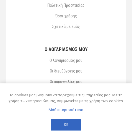
Πολιτική Προστασίας
Όροι χρήσης
Σχετικά με εμάς
Ο ΛΟΓΑΡΙΑΣΜΌΣ ΜΟΥ
Ο λογαριασμός μου
Οι διευθύνσεις μου
Οι παραγγελίες μου
Αγαπημένα
Τα cookies μας βοηθούν να παρέχουμε τις υπηρεσίες μας. Με τη
χρήση των υπηρεσιών μας, συμφωνείτε με τη χρήση των cookies.
Μάθε περισσότερα
Powered by
nopCommerce
© 2026 Δ ΚΥΡΣΑΝΙΔΗΣ ΚΑΙ ΥΙΟΣ ΟΕ
ΟΚ
Developed by
Northcom
-
Live διασύνδεση με Soft1 ERP