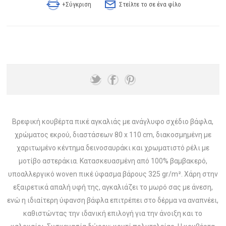
+Σύγκριση
Στείλτε το σε ένα φίλο
Βρεφική κουβέρτα πικέ αγκαλιάς με ανάγλυφο σχέδιο βάφλα,
χρώματος εκρού, διαστάσεων 80 x 110 cm, διακοσμημένη με
χαριτωμένο κέντημα δεινοσαυράκι και χρωματιστό ρέλι με
μοτίβο αστεράκια. Κατασκευασμένη από 100% βαμβακερό,
υποαλλεργικό woven πικέ ύφασμα βάρους 325 gr/m². Χάρη στην
εξαιρετικά απαλή υφή της, αγκαλιάζει το μωρό σας με άνεση,
ενώ η ιδιαίτερη ύφανση βάφλα επιτρέπει στο δέρμα να αναπνέει,
καθιστώντας την ιδανική επιλογή για την άνοιξη και το