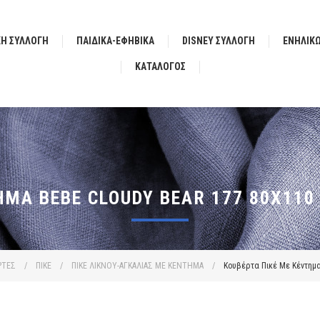
ΚΗ ΣΥΛΛΟΓΗ
ΠΑΙΔΙΚΑ-ΕΦΗΒΙΚΑ
DISNEY ΣΥΛΛΟΓΗ
ΕΝΗΛΙΚ
ΚΑΤΆΛΟΓΟΣ
ΗΜΑ BEBE CLOUDY BEAR 177 80X110
ΡΤΕΣ
/
ΠΙΚΕ
/
ΠΙΚΕ ΛΙΚΝΟΥ-ΑΓΚΑΛΙΑΣ ΜΕ ΚΕΝΤΗΜΑ
/
Κουβέρτα Πικέ Με Κέντημα 