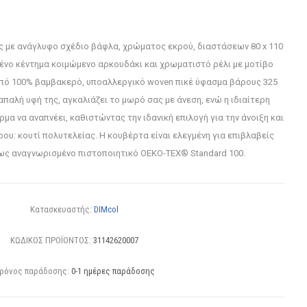
ς με ανάγλυφο σχέδιο βάφλα, χρώματος εκρού, διαστάσεων 80 x 110
ένο κέντημα κοιμώμενο αρκουδάκι και χρωματιστό ρέλι με μοτίβο
πό 100% βαμβακερό, υποαλλεργικό woven πικέ ύφασμα βάρους 325
απαλή υφή της, αγκαλιάζει το μωρό σας με άνεση, ενώ η ιδιαίτερη
μα να αναπνέει, καθιστώντας την ιδανική επιλογή για την άνοιξη και
ου: κουτί πολυτελείας. Η κουβέρτα είναι ελεγμένη για επιβλαβείς
ως αναγνωρισμένο πιστοποιητικό OEKO-TEX® Standard 100.
Κατασκευαστής:
DIMcol
ΚΩΔΙΚΟΣ ΠΡΟΪΟΝΤΟΣ:
31142620007
ρόνος παράδοσης:
0-1 ημέρες παράδοσης