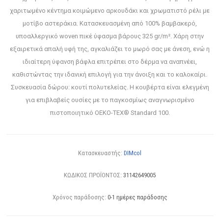
χαριτωμένο κέντημα κοιμώμενο αρκουδάκι και χρωματιστό ρέλι με
μοτίβο αστεράκια. Κατασκευασμένη από 100% βαμβακερό,
υποαλλεργικό woven πικέ ύφασμα βάρους 325 gr/m². Χάρη στην
εξαιρετικά απαλή υφή της, αγκαλιάζει το μωρό σας με άνεση, ενώ η
ιδιαίτερη ύφανση βάφλα επιτρέπει στο δέρμα να αναπνέει,
καθιστώντας την ιδανική επιλογή για την άνοιξη και το καλοκαίρι.
Συσκευασία δώρου: κουτί πολυτελείας. Η κουβέρτα είναι ελεγμένη
για επιβλαβείς ουσίες με το παγκοσμίως αναγνωρισμένο
πιστοποιητικό OEKO-TEX® Standard 100.
Κατασκευαστής:
DIMcol
ΚΩΔΙΚΟΣ ΠΡΟΪΟΝΤΟΣ:
31142649005
Χρόνος παράδοσης:
0-1 ημέρες παράδοσης