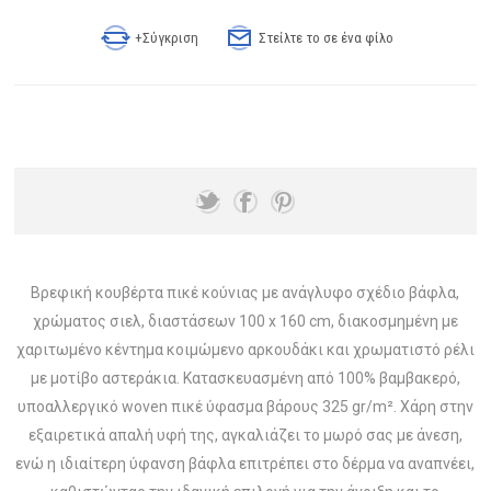
+Σύγκριση
Στείλτε το σε ένα φίλο
Βρεφική κουβέρτα πικέ κούνιας με ανάγλυφο σχέδιο βάφλα,
χρώματος σιελ, διαστάσεων 100 x 160 cm, διακοσμημένη με
χαριτωμένο κέντημα κοιμώμενο αρκουδάκι και χρωματιστό ρέλι
με μοτίβο αστεράκια. Κατασκευασμένη από 100% βαμβακερό,
υποαλλεργικό woven πικέ ύφασμα βάρους 325 gr/m². Χάρη στην
εξαιρετικά απαλή υφή της, αγκαλιάζει το μωρό σας με άνεση,
ενώ η ιδιαίτερη ύφανση βάφλα επιτρέπει στο δέρμα να αναπνέει,