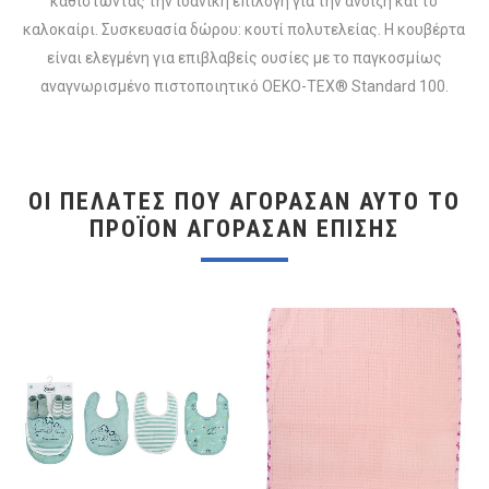
καθιστώντας την ιδανική επιλογή για την άνοιξη και το
καλοκαίρι. Συσκευασία δώρου: κουτί πολυτελείας. Η κουβέρτα
είναι ελεγμένη για επιβλαβείς ουσίες με το παγκοσμίως
αναγνωρισμένο πιστοποιητικό OEKO-TEX® Standard 100.
ΟΙ ΠΕΛΆΤΕΣ ΠΟΥ ΑΓΌΡΑΣΑΝ ΑΥΤΌ ΤΟ
ΠΡΟΪΌΝ ΑΓΌΡΑΣΑΝ ΕΠΊΣΗΣ