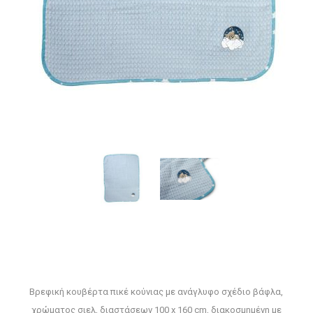
Βρεφική κουβέρτα πικέ κούνιας με ανάγλυφο σχέδιο βάφλα,
χρώματος σιελ, διαστάσεων 100 x 160 cm, διακοσμημένη με