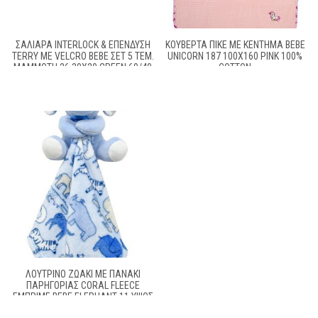
ΣΑΛΙΆΡΑ INTERLOCK & ΕΠΈΝΔΥΣΗ
ΚΟΥΒΈΡΤΑ ΠΙΚΈ ΜΕ ΚΈΝΤΗΜΑ BEBE
TERRY ΜΕ VELCRO BEBE ΣΕΤ 5 ΤΕΜ.
UNICORN 187 100X160 PINK 100%
MAMMOTH 26 30X20 GREEN 60/40
COTTON
COTT/POL
ΛΟΎΤΡΙΝΟ ΖΩΆΚΙ ΜΕ ΠΑΝΆΚΙ
ΠΑΡΗΓΟΡΊΑΣ CORAL FLEECE
ΕΜΠΡΙΜΈ BEBE ELEPHANT 11 ΎΨΟΣ
20 CM SKY BLUE 100% POLYESTER