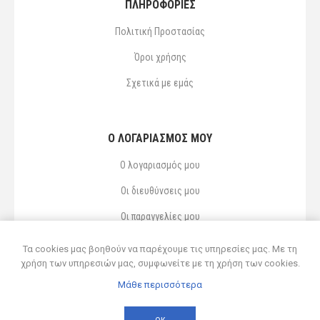
ΠΛΗΡΟΦΟΡΙΕΣ
Πολιτική Προστασίας
Όροι χρήσης
Σχετικά με εμάς
Ο ΛΟΓΑΡΙΑΣΜΌΣ ΜΟΥ
Ο λογαριασμός μου
Οι διευθύνσεις μου
Οι παραγγελίες μου
Αγαπημένα
Τα cookies μας βοηθούν να παρέχουμε τις υπηρεσίες μας. Με τη
χρήση των υπηρεσιών μας, συμφωνείτε με τη χρήση των cookies.
Μάθε περισσότερα
Powered by
nopCommerce
© 2026 Δ ΚΥΡΣΑΝΙΔΗΣ ΚΑΙ ΥΙΟΣ ΟΕ