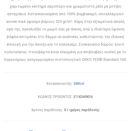
χαριτωμένο κέντημα αεροπόρο και χρωματιστό ρέλι με μοτίβο
αστεράκια. Κατασκευασμένη από 100% βαμβακερό, υποαλλεργικό
woven πικέ ύφασμα βάρους 325 gr/m². Χάρη στην εξαιρετικά απαλή
υφή της, αγκαλιάζει το μωρό σας με άνεση, ενώ η ιδιαίτερη ύφανση
βάφλα επιτρέπει στο δέρμα να αναπνέει, καθιστώντας την ιδανική
επιλογή για την άνοιξη και το καλοκαίρι. Συσκευασία δώρου: κουτί
πολυτελείας. Η κουβέρτα είναι ελεγμένη για επιβλαβείς ουσίες με το
παγκοσμίως αναγνωρισμένο πιστοποιητικό OEKO-TEX® Standard 100.
Κατασκευαστής:
DIMcol
ΚΩΔΙΚΟΣ ΠΡΟΪΟΝΤΟΣ:
31142649016
Χρόνος παράδοσης:
0-1 ημέρες παράδοσης