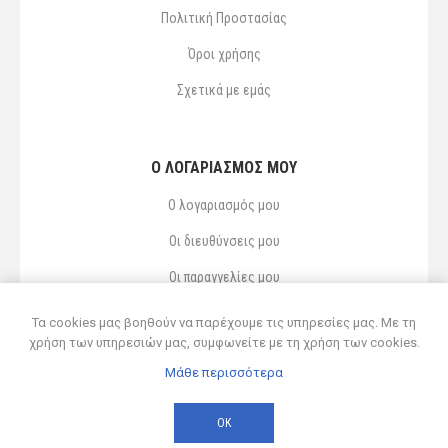
Πολιτική Προστασίας
Όροι χρήσης
Σχετικά με εμάς
Ο ΛΟΓΑΡΙΑΣΜΌΣ ΜΟΥ
Ο λογαριασμός μου
Οι διευθύνσεις μου
Οι παραγγελίες μου
Αγαπημένα
Τα cookies μας βοηθούν να παρέχουμε τις υπηρεσίες μας. Με τη
χρήση των υπηρεσιών μας, συμφωνείτε με τη χρήση των cookies.
Μάθε περισσότερα
Powered by
nopCommerce
© 2026 Δ ΚΥΡΣΑΝΙΔΗΣ ΚΑΙ ΥΙΟΣ ΟΕ
ΟΚ
Developed by
Northcom
-
Live διασύνδεση με Soft1 ERP