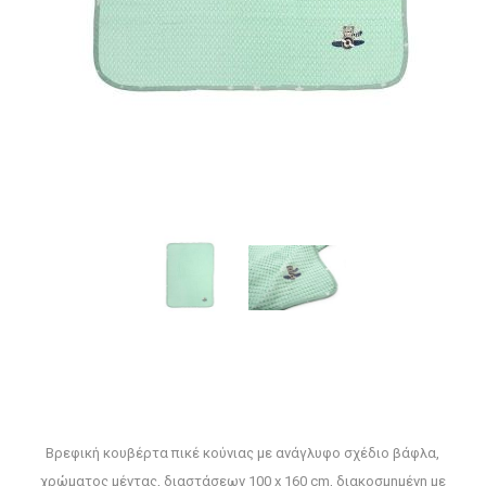
Βρεφική κουβέρτα πικέ κούνιας με ανάγλυφο σχέδιο βάφλα,
χρώματος μέντας, διαστάσεων 100 x 160 cm, διακοσμημένη με