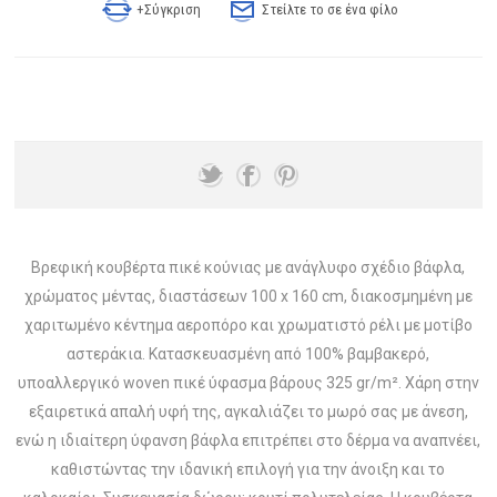
+Σύγκριση
Στείλτε το σε ένα φίλο
Βρεφική κουβέρτα πικέ κούνιας με ανάγλυφο σχέδιο βάφλα,
χρώματος μέντας, διαστάσεων 100 x 160 cm, διακοσμημένη με
χαριτωμένο κέντημα αεροπόρο και χρωματιστό ρέλι με μοτίβο
αστεράκια. Κατασκευασμένη από 100% βαμβακερό,
υποαλλεργικό woven πικέ ύφασμα βάρους 325 gr/m². Χάρη στην
εξαιρετικά απαλή υφή της, αγκαλιάζει το μωρό σας με άνεση,
ενώ η ιδιαίτερη ύφανση βάφλα επιτρέπει στο δέρμα να αναπνέει,
καθιστώντας την ιδανική επιλογή για την άνοιξη και το