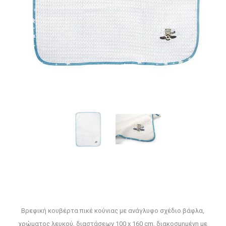
Βρεφική κουβέρτα πικέ κούνιας με ανάγλυφο σχέδιο βάφλα,
χρώματος λευκού, διαστάσεων 100 x 160 cm, διακοσμημένη με