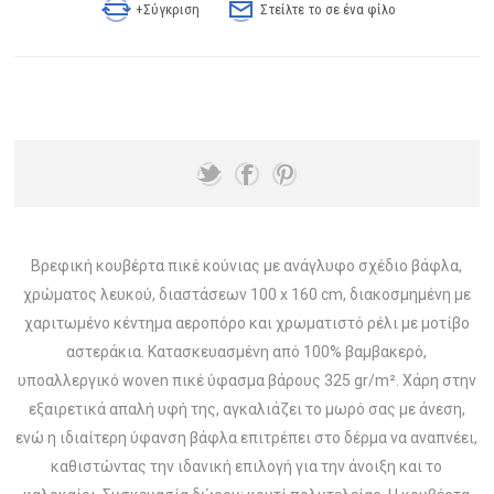
+Σύγκριση
Στείλτε το σε ένα φίλο
Βρεφική κουβέρτα πικέ κούνιας με ανάγλυφο σχέδιο βάφλα,
χρώματος λευκού, διαστάσεων 100 x 160 cm, διακοσμημένη με
χαριτωμένο κέντημα αεροπόρο και χρωματιστό ρέλι με μοτίβο
αστεράκια. Κατασκευασμένη από 100% βαμβακερό,
υποαλλεργικό woven πικέ ύφασμα βάρους 325 gr/m². Χάρη στην
εξαιρετικά απαλή υφή της, αγκαλιάζει το μωρό σας με άνεση,
ενώ η ιδιαίτερη ύφανση βάφλα επιτρέπει στο δέρμα να αναπνέει,
καθιστώντας την ιδανική επιλογή για την άνοιξη και το