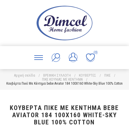
(0)
Αρχική σελίδα
/
ΒΡΕΦΙΚΗ ΣΥΛΛΟΓΗ
/
ΚΟΥΒΕΡΤΕΣ
/
ΠΙΚΕ
/
ΠΙΚΕ ΚΟΥΝΙΑΣ ΜΕ ΚΕΝΤΗΜΑ
/
Κουβέρτα Πικέ Με Κέντημα bebe Aviator 184 100X160 White-Sky Blue 100% Cotton
ΚΟΥΒΈΡΤΑ ΠΙΚΈ ΜΕ ΚΈΝΤΗΜΑ BEBE
AVIATOR 184 100X160 WHITE-SKY
BLUE 100% COTTON