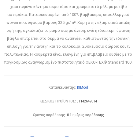
χαριτωμένο κέντημα αεροπόρο και χρωματιστό ρέλι με μοτίβο
αστεράκια. Κατασκευασμένη από 100% βαμβακερό, υποαλλεργικό
woven πικέ ύφασμα βάρους 325 gr/m². Χάρη στην εξαιρετικά απαλή
υφή της, αγκαλιάζει το μωρό σας με άνεση, ενώ η ιδιαίτερη ύφανση
βάφλα επιτρέπει στο δέρμα να αναπνέει, καθιστώντας την ιδανική
επιλογή για την άνοιξη και το καλοκαίρι. Συσκευασία δώρου: κουτί
πολυτελείας. Η κουβέρτα είναι ελεγμένη για επιβλαβείς ουσίες με το
παγκοσμίως αναγνωρισμένο πιστοποιητικό OEKO-TEX® Standard 100.
Κατασκευαστής:
DIMcol
ΚΩΔΙΚΟΣ ΠΡΟΪΟΝΤΟΣ:
31142649014
Χρόνος παράδοσης:
0-1 ημέρες παράδοσης