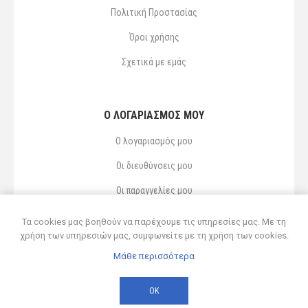
Πολιτική Προστασίας
Όροι χρήσης
Σχετικά με εμάς
Ο ΛΟΓΑΡΙΑΣΜΌΣ ΜΟΥ
Ο λογαριασμός μου
Οι διευθύνσεις μου
Οι παραγγελίες μου
Αγαπημένα
Τα cookies μας βοηθούν να παρέχουμε τις υπηρεσίες μας. Με τη
χρήση των υπηρεσιών μας, συμφωνείτε με τη χρήση των cookies.
Μάθε περισσότερα
Powered by
nopCommerce
© 2026 Δ ΚΥΡΣΑΝΙΔΗΣ ΚΑΙ ΥΙΟΣ ΟΕ
ΟΚ
Developed by
Northcom
-
Live διασύνδεση με Soft1 ERP