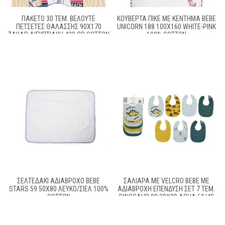
ΠΑΚΕΤΟ 30 ΤΕΜ. ΒΕΛΟΥΤΕ
ΚΟΥΒΈΡΤΑ ΠΙΚΈ ΜΕ ΚΈΝΤΗΜΑ BEBE
ΠΕΤΣΕΤΕΣ ΘΑΛΑΣΣΗΣ 90X170
UNICORN 188 100X160 WHITE-PINK
ΖΑΚΑΡ ΑΙΓΥΠΤΙΑΚΗ 420 GR COTTON
100% COTTON
100%
ΣΕΛΤΕΔΆΚΙ ΑΔΙΆΒΡΟΧΟ BEBE
ΣΑΛΙΆΡΑ ΜΕ VELCRO BEBE ΜΕ
STARS 59 50X80 ΛΕΥΚΌ/ΣΙΕΛ 100%
ΑΔΙΆΒΡΟΧΗ ΕΠΈΝΔΥΣΗ ΣΕΤ 7 ΤΕΜ.
COTTON
DINOSAUR 08 30X20 AQUA 60/40
COTT/POL