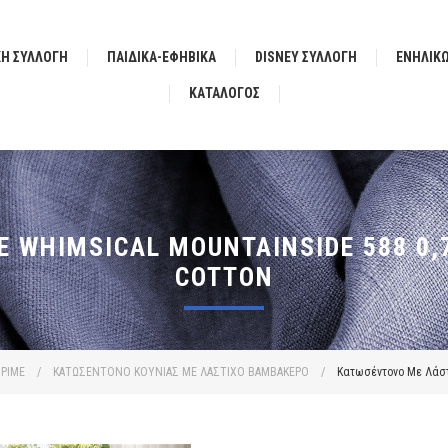
ΚΗ ΣΥΛΛΟΓΗ
ΠΑΙΔΙΚΑ-ΕΦΗΒΙΚΑ
DISNEY ΣΥΛΛΟΓΗ
ΕΝΗΛΙΚ
ΚΑΤΆΛΟΓΟΣ
 WHIMSICAL MOUNTAINSIDE 588 0,
COTTON
ΡΙΜΕ
/
ΚΑΤΩΣΕΝΤΟΝΟ ΚΟΥΝΙΑΣ ΜΕ ΛΑΣΤΙΧΟ ΒΑΜΒΑΚΕΡΟ
/
Κατωσέντονο Με Λάστι