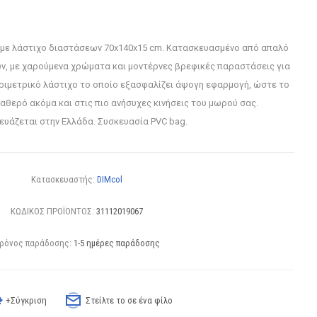
 με λάστιχο διαστάσεων 70x140x15 cm. Κατασκευασμένο από απαλό
ν, με χαρούμενα χρώματα και μοντέρνες βρεφικές παραστάσεις για
εριμετρικό λάστιχο το οποίο εξασφαλίζει άψογη εφαρμογή, ώστε το
αθερό ακόμα και στις πιο ανήσυχες κινήσεις του μωρού σας.
υάζεται στην Ελλάδα. Συσκευασία PVC bag.
Κατασκευαστής:
DIMcol
ΚΩΔΙΚΟΣ ΠΡΟΪΟΝΤΟΣ:
31112019067
ρόνος παράδοσης:
1-5 ημέρες παράδοσης
+Σύγκριση
Στείλτε το σε ένα φίλο