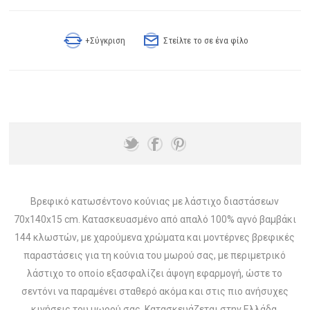
+Σύγκριση
Στείλτε το σε ένα φίλο
Βρεφικό κατωσέντονο κούνιας με λάστιχο διαστάσεων
70x140x15 cm. Κατασκευασμένο από απαλό 100% αγνό βαμβάκι
144 κλωστών, με χαρούμενα χρώματα και μοντέρνες βρεφικές
παραστάσεις για τη κούνια του μωρού σας, με περιμετρικό
λάστιχο το οποίο εξασφαλίζει άψογη εφαρμογή, ώστε το
σεντόνι να παραμένει σταθερό ακόμα και στις πιο ανήσυχες
κινήσεις του μωρού σας. Κατασκευάζεται στην Ελλάδα.